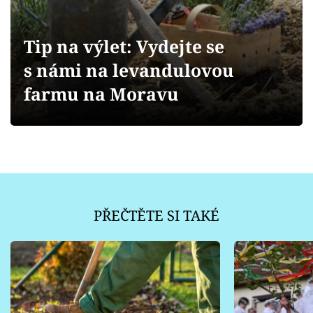
Sledujte prima+
Tip na výlet: Vydejte se
Přihlášení
s námi na levandulovou
farmu na Moravu
Sledujte nás
PŘEČTĚTE SI TAKÉ