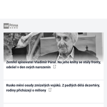
Zemřel spisovatel Vladimír Páral. Na jeho knihy se stály fronty,
odešel v den svých narozenin
Rusko mění osudy zmizelých vojáků. Z padlých dělá dezertéry,
rodiny přicházejí o miliony