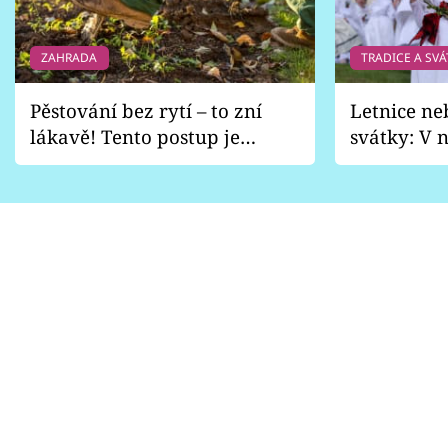
ZAHRADA
TRADICE A SVÁ
Pěstování bez rytí – to zní
Letnice ne
lákavě! Tento postup je
svátky: V n
vhodný jen pro některé
pondělí z
zahrady