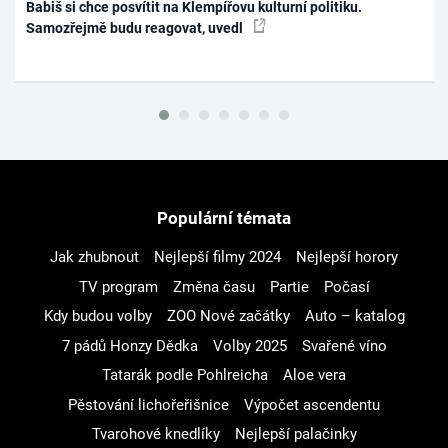
Babiš si chce posvítit na Klempířovu kulturní politiku.
Samozřejmě budu reagovat, uvedl
Populární témata
Jak zhubnout
Nejlepší filmy 2024
Nejlepší horory
TV program
Změna času
Partie
Počasí
Kdy budou volby
ZOO Nové začátky
Auto – katalog
7 pádů Honzy Dědka
Volby 2025
Svařené víno
Tatarák podle Pohlreicha
Aloe vera
Pěstování lichořeřišnice
Výpočet ascendentu
Tvarohové knedlíky
Nejlepší palačinky