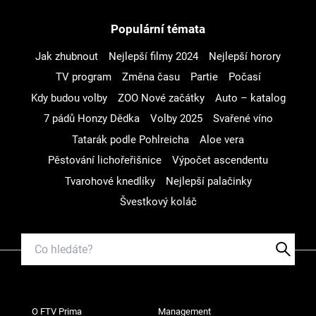
Populární témata
Jak zhubnout
Nejlepší filmy 2024
Nejlepší horory
TV program
Změna času
Partie
Počasí
Kdy budou volby
ZOO Nové začátky
Auto – katalog
7 pádů Honzy Dědka
Volby 2025
Svařené víno
Tatarák podle Pohlreicha
Aloe vera
Pěstování lichořeřišnice
Výpočet ascendentu
Tvarohové knedlíky
Nejlepší palačinky
Švestkový koláč
O FTV Prima
Management