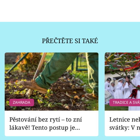
PŘEČTĚTE SI TAKÉ
ZAHRADA
TRADICE A SVÁ
Pěstování bez rytí – to zní
Letnice ne
lákavě! Tento postup je
svátky: V n
vhodný jen pro některé
pondělí z