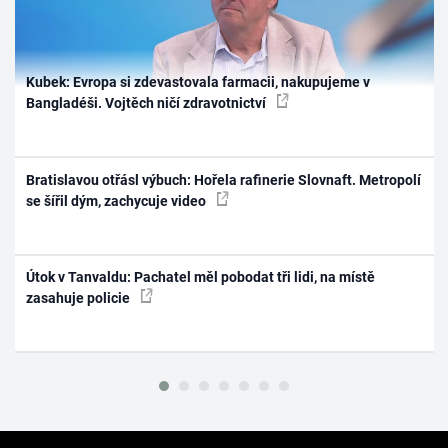
Kubek: Evropa si zdevastovala farmacii, nakupujeme v
Bangladéši. Vojtěch ničí zdravotnictví
Bratislavou otřásl výbuch: Hořela rafinerie Slovnaft. Metropolí
se šířil dým, zachycuje video
Útok v Tanvaldu: Pachatel měl pobodat tři lidi, na místě
zasahuje policie