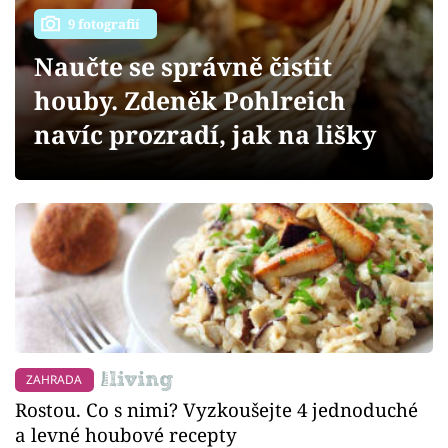
Sledujte prima+
9 fotografií
Naučte se správně čistit
Přihlášení
houby. Zdeněk Pohlreich
navíc prozradí, jak na lišky
Sledujte nás
ZAHRADA
Rostou. Co s nimi? Vyzkoušejte 4 jednoduché
a levné houbové recepty