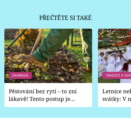
PŘEČTĚTE SI TAKÉ
ZAHRADA
TRADICE A SVÁ
Pěstování bez rytí – to zní
Letnice ne
lákavě! Tento postup je
svátky: V n
vhodný jen pro některé
pondělí z
zahrady