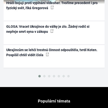
Hráči bojují proti vypínání videoher. Tvoříme precedent i pro
fyzický svět, říká Gregorová
GLOSA: Vracet Ukrajince do války je zlo. Žádný rodič si
nepřeje smrt syna v zákopu
Ukrajincům se lehčí trestná činnost odpouštěla, tvrdí Koten.
Pospíšil chtěl vidět čísla
Populární témata