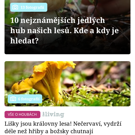
Sledujte prima+
13 fotografií
10 nejznámějších jedlých
Přihlášení
hub našich lesů. Kde a kdy je
hledat?
Sledujte nás
6 fotografií
VŠE O HOUBÁCH
Lišky jsou královny lesa! Nečervaví, vydrží
déle než hřiby a božsky chutnají