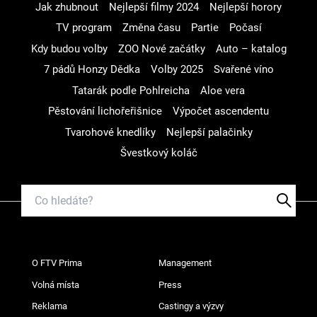
Jak zhubnout
Nejlepší filmy 2024
Nejlepší horory
TV program
Změna času
Partie
Počasí
Kdy budou volby
ZOO Nové začátky
Auto – katalog
7 pádů Honzy Dědka
Volby 2025
Svařené víno
Tatarák podle Pohlreicha
Aloe vera
Pěstování lichořeřišnice
Výpočet ascendentu
Tvarohové knedlíky
Nejlepší palačinky
Švestkový koláč
O FTV Prima
Management
Volná místa
Press
Reklama
Castingy a výzvy