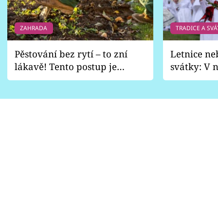
ZAHRADA
TRADICE A SVÁ
Pěstování bez rytí – to zní
Letnice ne
lákavě! Tento postup je
svátky: V n
vhodný jen pro některé
pondělí z
zahrady