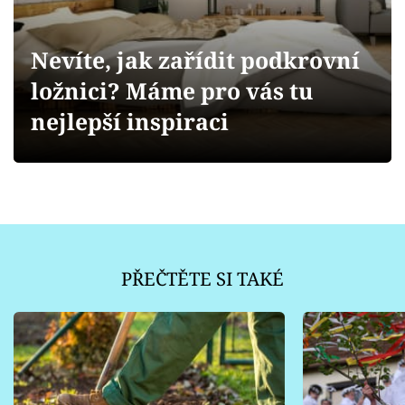
Sledujte prima+
Nevíte, jak zařídit podkrovní
Přihlášení
ložnici? Máme pro vás tu
nejlepší inspiraci
Sledujte nás
PŘEČTĚTE SI TAKÉ