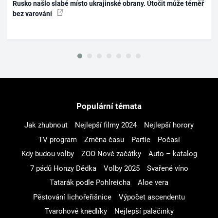
Rusko našlo slabé místo ukrajinské obrany. Útočit může téměř
bez varování
Populární témata
Jak zhubnout
Nejlepší filmy 2024
Nejlepší horory
TV program
Změna času
Partie
Počasí
Kdy budou volby
ZOO Nové začátky
Auto – katalog
7 pádů Honzy Dědka
Volby 2025
Svařené víno
Tatarák podle Pohlreicha
Aloe vera
Pěstování lichořeřišnice
Výpočet ascendentu
Tvarohové knedlíky
Nejlepší palačinky