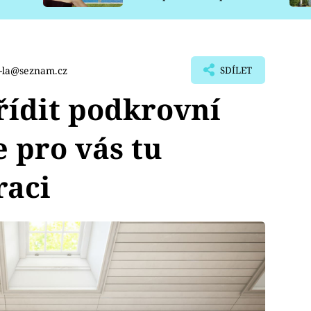
pro psy
-la@seznam.cz
SDÍLET
ařídit podkrovní
 pro vás tu
raci