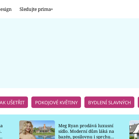
esign
Sledujte prima+
Design
TRENDY
JAK NA TO
PROMĚNY
NAŠE TIPY
JAK UŠETŘIT
POKOJOVÉ KVĚTINY
BYDLENÍ SLAVNÝCH
la
Meg Ryan prodává luxusní
.
sídlo. Moderní dům láká na
o
bazén, posilovnu i sprchu