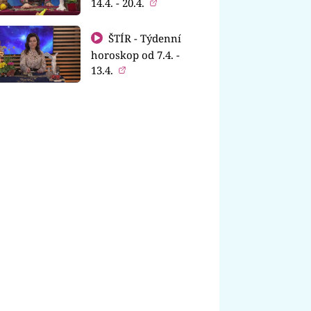
14.4. - 20.4.
ŠTÍR - Týdenní
horoskop od 7.4. -
13.4.