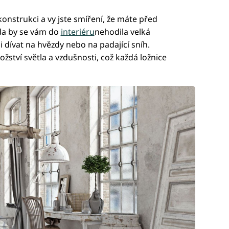
onstrukci a vy jste smíření, že máte před
zda by se vám do
interiéru
nehodila velká
i dívat na hvězdy nebo na padající sníh.
ství světla a vzdušnosti, což každá ložnice