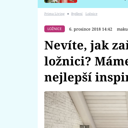
požáru
Prima Living
■
Bydlení
Ložnice
6. prosince 2018 14:42
maku
LOŽNICE
Nevíte, jak z
ložnici? Máme
nejlepší inspi