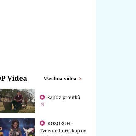
P Videa
Všechna videa
Zajíc z proutků
KOZOROH -
Týdenní horoskop od