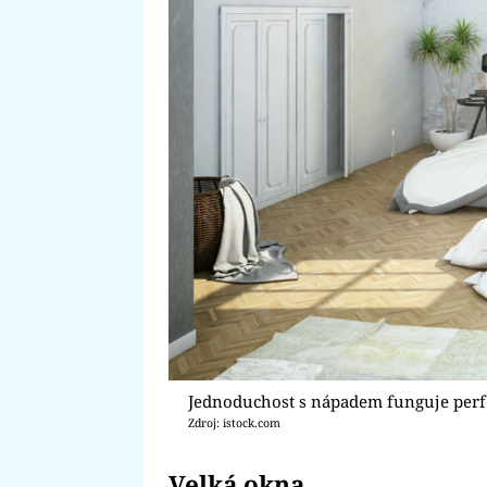
Jednoduchost s nápadem funguje perf
Zdroj: istock.com
Velká okna