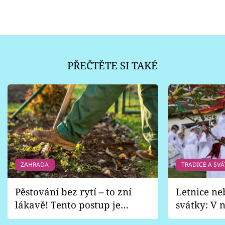
PŘEČTĚTE SI TAKÉ
ZAHRADA
TRADICE A SVÁ
Pěstování bez rytí – to zní
Letnice ne
lákavě! Tento postup je
svátky: V n
vhodný jen pro některé
pondělí z