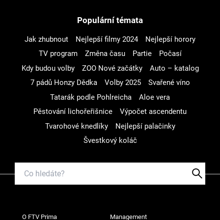
Populární témata
Jak zhubnout
Nejlepší filmy 2024
Nejlepší horory
TV program
Změna času
Partie
Počasí
Kdy budou volby
ZOO Nové začátky
Auto – katalog
7 pádů Honzy Dědka
Volby 2025
Svařené víno
Tatarák podle Pohlreicha
Aloe vera
Pěstování lichořeřišnice
Výpočet ascendentu
Tvarohové knedlíky
Nejlepší palačinky
Švestkový koláč
O FTV Prima
Management