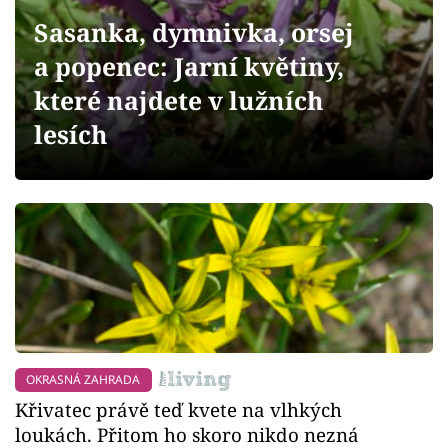
Sledujte prima+
Sasanka, dymnivka, orsej
a popenec: Jarní květiny,
Přihlášení
které najdete v lužních
lesích
Sledujte nás
OKRASNÁ ZAHRADA
Křivatec právě teď kvete na vlhkých
loukách. Přitom ho skoro nikdo nezná