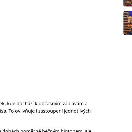
h řek, kde dochází k občasným záplavám a
sá. To ovlivňuje i zastoupení jednotlivých
jších dobách poměrně běžným biotopem, ale