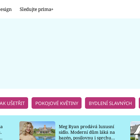
esign
Sledujte prima+
Design
TRENDY
JAK NA TO
PROMĚNY
NAŠE TIPY
JAK UŠETŘIT
POKOJOVÉ KVĚTINY
BYDLENÍ SLAVNÝCH
la
Meg Ryan prodává luxusní
.
sídlo. Moderní dům láká na
o
bazén, posilovnu i sprchu