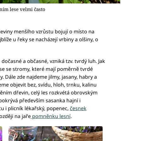
ním lese velmi často
dřeviny menšího vzrůstu bojují o místo na
blíže u řeky se nacházejí vrbiny a olšiny, o
 dočasné a občasné, vzniká tzv. tvrdý luh. Jak
se se stromy, které mají poměrně tvrdé
. Dále zde najdeme jilmy, jasany, habry a
 objevit bez, svídu, hloh, trnku, kalinu
stěním dřevin, celý les rozkvétá obrovským
 pokrývá především sasanka hajní i
u i plicník lékařský, popenec,
česnek
ozději na jaře
pomněnku lesní
.