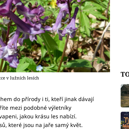
TO
zce v lužních lesích
em do přírody i ti, kteří jinak dávají
říte mezi podobné výletníky
peni, jakou krásu les nabízí.
sů, které jsou na jaře samý květ.