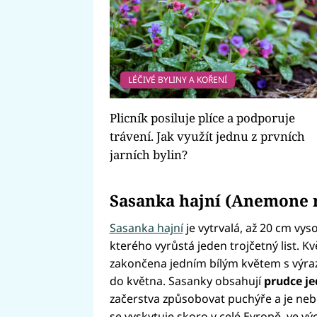
LÉČIVÉ BYLINY A KOŘENÍ
Plicník posiluje plíce a podporuje
trávení. Jak využít jednu z prvních
jarních bylin?
Sasanka hajní (Anemone
Sasanka hajní
je vytrvalá, až 20 cm vys
kterého vyrůstá jeden trojčetný list. Kv
zakončena jedním bílým květem s výraz
do května. Sasanky obsahují
prudce j
začerstva způsobovat puchýře a je neb
se vyskytuje skoro v celé Evropě, ve výc