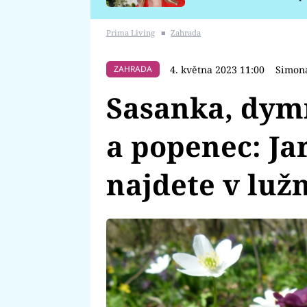
požáru
Prima Living
■
Zahrada
4. května 2023 11:00
Simon
ZAHRADA
Sasanka, dymn
a popenec: Jar
najdete v lužn