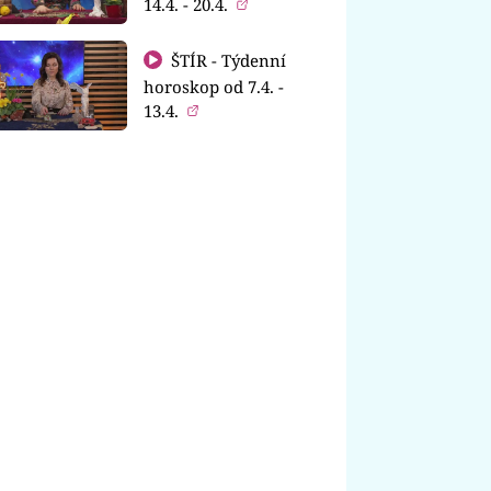
14.4. - 20.4.
ŠTÍR - Týdenní
horoskop od 7.4. -
13.4.