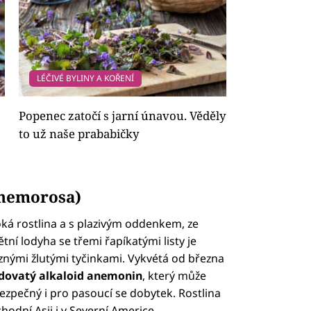
LÉČIVÉ BYLINY A KOŘENÍ
Popenec zatočí s jarní únavou. Věděly
to už naše prababičky
 nemorosa)
oká rostlina a s plazivým oddenkem, ze
ětní lodyha se třemi řapíkatými listy je
nými žlutými tyčinkami. Vykvétá od března
edovatý alkaloid anemonin
, který může
ezpečný i pro pasoucí se dobytek. Rostlina
hodní Asii i v Severní Americe.