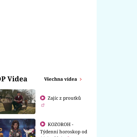
P Videa
Všechna videa
Zajíc z proutků
KOZOROH -
Týdenní horoskop od