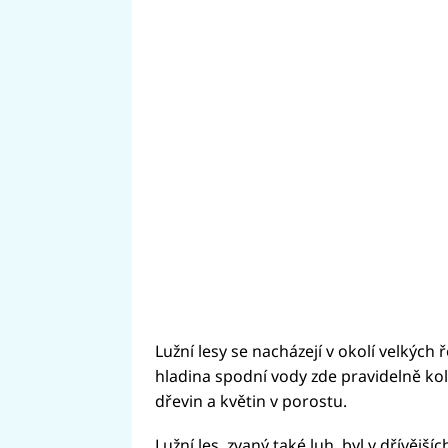
Lužní lesy se nacházejí v okolí velkýc
hladina spodní vody zde pravidelně kolí
dřevin a květin v porostu.
Lužní les, zvaný také luh, byl v dřívě