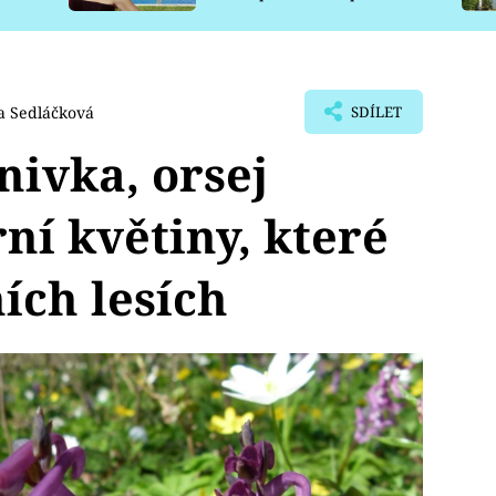
pro psy
a Sedláčková
SDÍLET
ivka, orsej
ní květiny, které
ích lesích