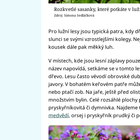
Rozkvetlé sasanky, které potkáte v luž
Zdroj: Simona Sedláčková
Pro lužní lesy jsou typická patra, kdy 
slunci se svými vzrostlejšími kolegy. Nej
kousek dále pak měkký luh.
V místech, kde jsou lesní záplavy pouze
název napovídá, setkáme se v tomto le
dřevo. Lesu často vévodí obrovské duby
javory. V bohatém keřovém patře můžeme
nebo ptačí zob. Na jaře, ještě před oli
množstvím bylin. Celé rozsáhlé plochy
pryskyřníkovitá či dymnivka. Najdeme t
medvědí
, orsej i pryskyřník prudký či p