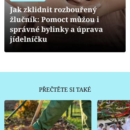
Sledujte prima+
Jak zklidnit rozbouřený
žlučník: Pomoct můžou i
Přihlášení
správné bylinky a úprava
jídelníčku
Sledujte nás
PŘEČTĚTE SI TAKÉ