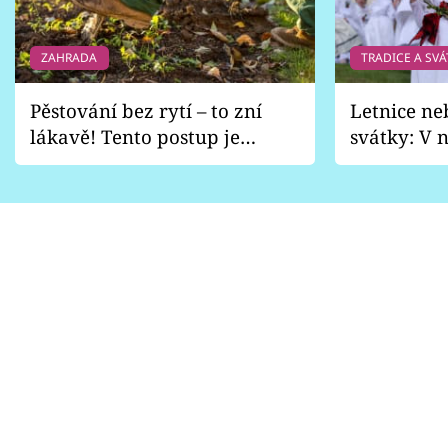
ZAHRADA
TRADICE A SVÁ
Pěstování bez rytí – to zní
Letnice ne
lákavě! Tento postup je
svátky: V n
vhodný jen pro některé
pondělí z
zahrady