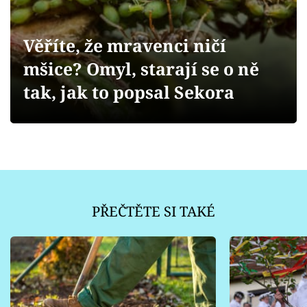
Sledujte prima+
Věříte, že mravenci ničí
Přihlášení
mšice? Omyl, starají se o ně
tak, jak to popsal Sekora
Sledujte nás
PŘEČTĚTE SI TAKÉ