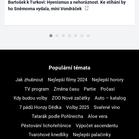
Bartošek k Turkovi: Hyenismus a nehoráznost. Ke stíhání by
ho Sněmovna vydala, míní Vondráček
Populární témata
Jak zhubnout
Nejlepší filmy 2024
Nejlepší horory
TV program
Změna času
Partie
Počasí
Kdy budou volby
ZOO Nové začátky
Auto – katalog
7 pádů Honzy Dědka
Volby 2025
Svařené víno
Tatarák podle Pohlreicha
Aloe vera
Pěstování lichořeřišnice
Výpočet ascendentu
Tvarohové knedlíky
Nejlepší palačinky