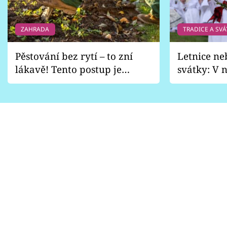
ZAHRADA
TRADICE A SVÁ
Pěstování bez rytí – to zní
Letnice ne
lákavě! Tento postup je
svátky: V n
vhodný jen pro některé
pondělí z
zahrady