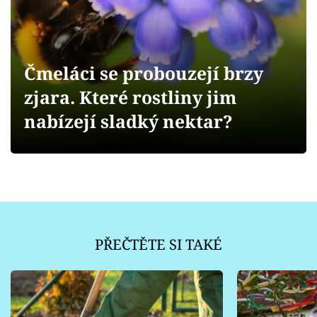
Sledujte prima+
Přihlášení
Čmeláci se probouzejí brzy
zjara. Které rostliny jim
Sledujte nás
nabízejí sladký nektar?
PŘEČTĚTE SI TAKÉ