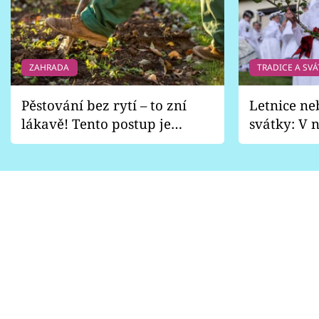
ZAHRADA
TRADICE A SVÁ
Pěstování bez rytí – to zní
Letnice ne
lákavě! Tento postup je
svátky: V n
vhodný jen pro některé
pondělí z
zahrady