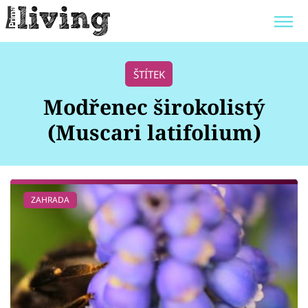
Trendy:
JAK UŠETŘIT
POKOJOVÉ KVĚTINY
ŠTÍTEK
BYDLENÍ SLAVNÝCH
ZAHRADA
Modřenec širokolistý
(Muscari latifolium)
Témata
ZAHRADA
Bydlení
Zahrada
Design