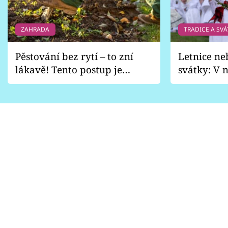
ZAHRADA
TRADICE A SVÁ
Pěstování bez rytí – to zní
Letnice ne
lákavě! Tento postup je
svátky: V n
vhodný jen pro některé
pondělí z
zahrady