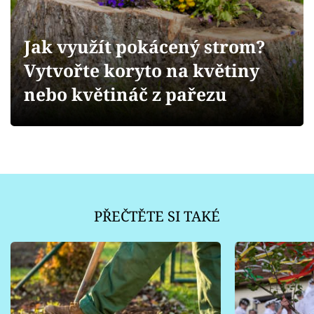
Sledujte prima+
Jak využít pokácený strom?
Přihlášení
Vytvořte koryto na květiny
nebo květináč z pařezu
Sledujte nás
PŘEČTĚTE SI TAKÉ