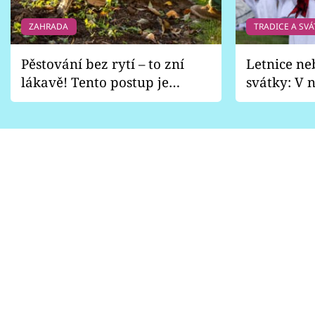
ZAHRADA
TRADICE A SVÁ
Pěstování bez rytí – to zní
Letnice ne
lákavě! Tento postup je
svátky: V n
vhodný jen pro některé
pondělí z
zahrady