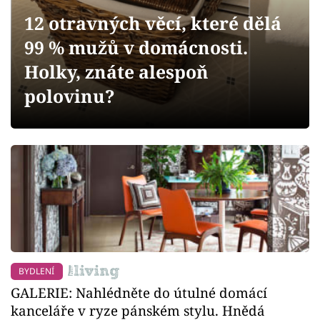
Sledujte prima+
12 otravných věcí, které dělá
99 % mužů v domácnosti.
Přihlášení
Holky, znáte alespoň
polovinu?
Sledujte nás
BYDLENÍ
GALERIE: Nahlédněte do útulné domácí
kanceláře v ryze pánském stylu. Hnědá