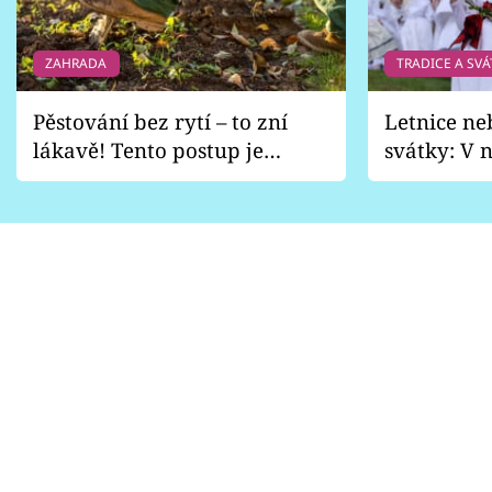
ZAHRADA
TRADICE A SVÁ
Pěstování bez rytí – to zní
Letnice ne
lákavě! Tento postup je
svátky: V n
vhodný jen pro některé
pondělí z
zahrady