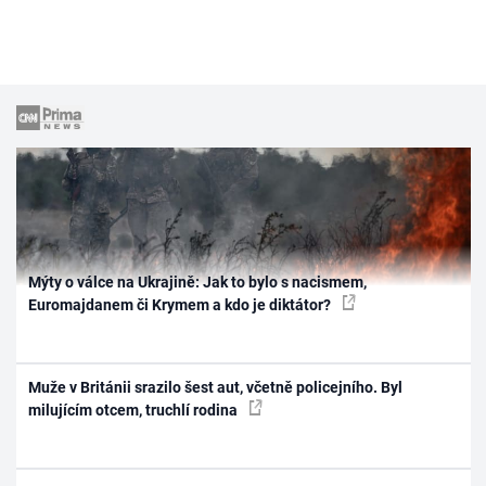
Mýty o válce na Ukrajině: Jak to bylo s nacismem,
Euromajdanem či Krymem a kdo je diktátor?
Muže v Británii srazilo šest aut, včetně policejního. Byl
milujícím otcem, truchlí rodina