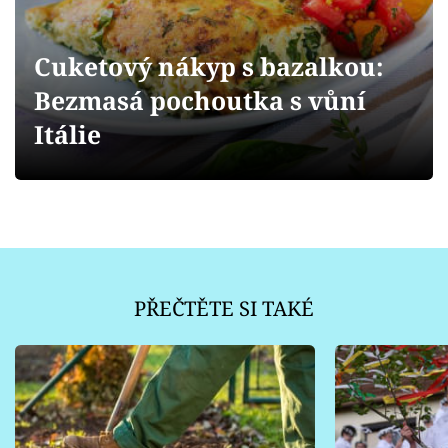
Sledujte prima+
Cuketový nákyp s bazalkou:
Přihlášení
Bezmasá pochoutka s vůní
Itálie
Sledujte nás
PŘEČTĚTE SI TAKÉ