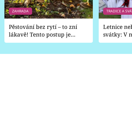
ZAHRADA
TRADICE A SVÁ
Pěstování bez rytí – to zní
Letnice ne
lákavě! Tento postup je
svátky: V n
vhodný jen pro některé
pondělí z
zahrady