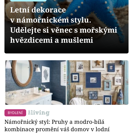
Sledujte prima+
Letní dekorace
v námořnickém stylu.
Přihlášení
Udělejte si věnec s mořskými
hvězdicemi a mušlemi
Sledujte nás
BYDLENÍ
Námořnický styl: Pruhy a modro-bílá
kombinace promění váš domov v lodní