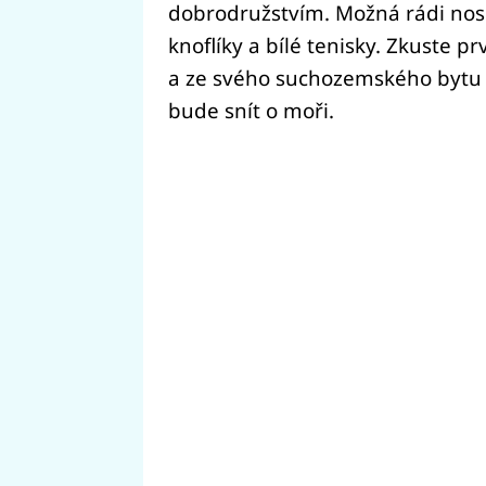
dobrodružstvím. Možná rádi nosí
knoflíky a bílé tenisky. Zkuste pr
a ze svého suchozemského bytu u
bude snít o moři.