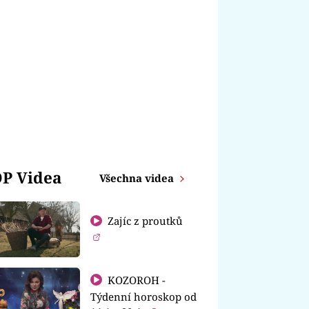
P Videa
Všechna videa
Zajíc z proutků
KOZOROH -
Týdenní horoskop od