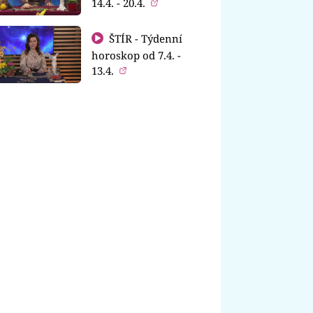
14.4. - 20.4.
ŠTÍR - Týdenní
horoskop od 7.4. -
13.4.