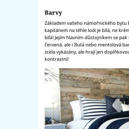
Barvy
Základem vašeho námořnického bytu bu
kapitánem na téhle lodi je bílá, ne kré
bílá! Jejím hlavním důstojníkem se p
červená, ale i žlutá nebo mentolová ba
zcela vykázány, ale hrají jen doplňkovou 
kontrastní!