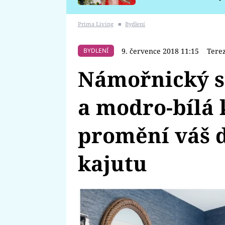
požáru
Prima Living
■
Bydlení
9. července 2018 11:15
Tere
BYDLENÍ
Námořnický s
a modro-bílá
promění váš 
kajutu