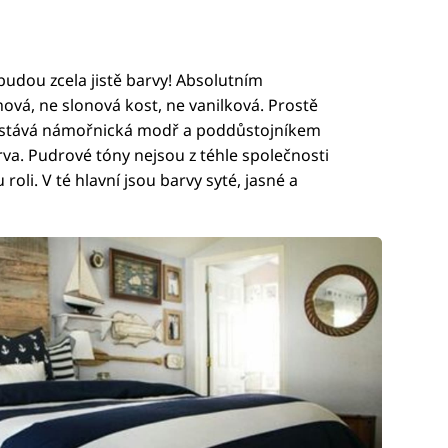
dou zcela jistě barvy! Absolutním
mová, ne slonová kost, ne vanilková. Prostě
ak stává námořnická modř a poddůstojníkem
rva. Pudrové tóny nejsou z téhle společnosti
roli. V té hlavní jsou barvy syté, jasné a