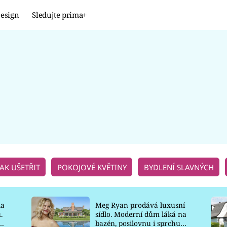
esign
Sledujte prima+
Design
TRENDY
JAK NA TO
PROMĚNY
NAŠE TIPY
JAK UŠETŘIT
POKOJOVÉ KVĚTINY
BYDLENÍ SLAVNÝCH
la
Meg Ryan prodává luxusní
.
sídlo. Moderní dům láká na
o
bazén, posilovnu i sprchu