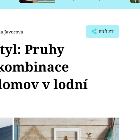
pro psy
za Javorová
SDÍLET
tyl: Pruhy
 kombinace
domov v lodní