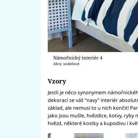
Námořnický interiér 4
Zdroj: undefined
Vzory
Jestli je něco synonymem námořnického
dekorací se váš “navy” interiér absolu
základ, ale nemusí to u nich končit! P
jako jsou mušle, hvězdice, kotvy, ryby 
hvězd, některé kostky a kupodivu i květ