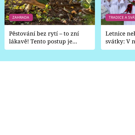
ZAHRADA
TRADICE A SVÁ
Pěstování bez rytí – to zní
Letnice ne
lákavě! Tento postup je
svátky: V n
vhodný jen pro některé
pondělí z
zahrady