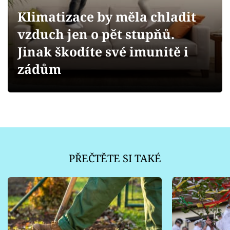
Sledujte prima+
Klimatizace by měla chladit
vzduch jen o pět stupňů.
Přihlášení
Jinak škodíte své imunitě i
zádům
Sledujte nás
PŘEČTĚTE SI TAKÉ