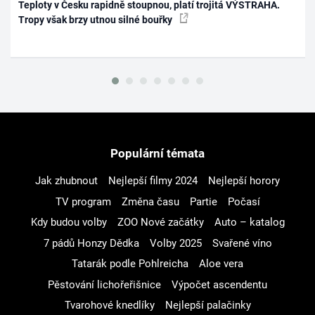
Teploty v Česku rapidně stoupnou, platí trojitá VÝSTRAHA.
Tropy však brzy utnou silné bouřky
Populární témata
Jak zhubnout
Nejlepší filmy 2024
Nejlepší horory
TV program
Změna času
Partie
Počasí
Kdy budou volby
ZOO Nové začátky
Auto – katalog
7 pádů Honzy Dědka
Volby 2025
Svařené víno
Tatarák podle Pohlreicha
Aloe vera
Pěstování lichořeřišnice
Výpočet ascendentu
Tvarohové knedlíky
Nejlepší palačinky