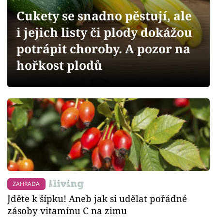
Sledujte prima+
Cukety se snadno pěstují, ale
i jejich listy či plody dokážou
Přihlášení
potrápit choroby. A pozor na
hořkost plodů
Sledujte nás
ZAHRADA
Jděte k šípku! Aneb jak si udělat pořádné
zásoby vitamínu C na zimu