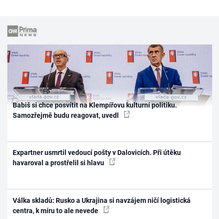
Babiš si chce posvítit na Klempířovu kulturní politiku.
Samozřejmě budu reagovat, uvedl
Expartner usmrtil vedoucí pošty v Dalovicích. Při útěku
havaroval a prostřelil si hlavu
Válka skladů: Rusko a Ukrajina si navzájem ničí logistická
centra, k míru to ale nevede