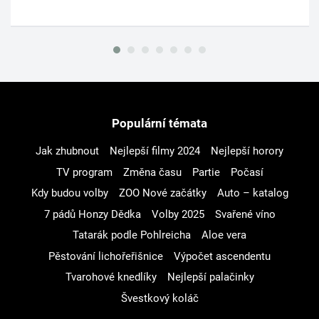
Populární témata
Jak zhubnout
Nejlepší filmy 2024
Nejlepší horory
TV program
Změna času
Partie
Počasí
Kdy budou volby
ZOO Nové začátky
Auto – katalog
7 pádů Honzy Dědka
Volby 2025
Svařené víno
Tatarák podle Pohlreicha
Aloe vera
Pěstování lichořeřišnice
Výpočet ascendentu
Tvarohové knedlíky
Nejlepší palačinky
Švestkový koláč