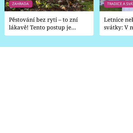
ZAHRADA
TRADICE A SVÁ
Pěstování bez rytí – to zní
Letnice ne
lákavě! Tento postup je
svátky: V n
vhodný jen pro některé
pondělí z
zahrady