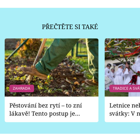
PŘEČTĚTE SI TAKÉ
ZAHRADA
TRADICE A SVÁ
Pěstování bez rytí – to zní
Letnice ne
lákavě! Tento postup je
svátky: V n
vhodný jen pro některé
pondělí z
zahrady