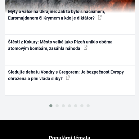
Mýty o válce na Ukrajině: Jak to bylo s nacismem,
Euromajdanem či Krymem a kdo je diktátor?
Štěstí z Kokury: Město velké jako Plzeň uniklo oběma
atomovým bombám, zasáhla náhoda
Sledujte debatu Vondry s Gregorem: Je bezpečnost Evropy
ohrožena a plní vláda sliby?
Populární témata