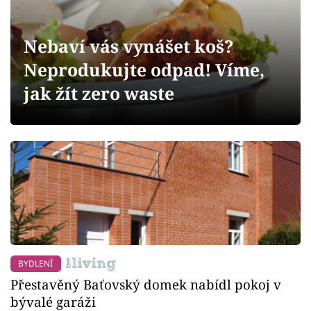
Sledujte prima+
Nebaví vás vynášet koš?
Přihlášení
Neprodukujte odpad! Víme,
jak žít zero waste
Sledujte nás
BYDLENÍ
Přestavěný Baťovský domek nabídl pokoj v
bývalé garáži