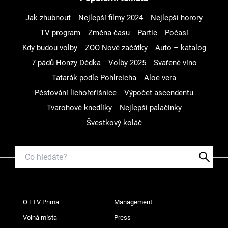
Jak zhubnout
Nejlepší filmy 2024
Nejlepší horory
TV program
Změna času
Partie
Počasí
Kdy budou volby
ZOO Nové začátky
Auto – katalog
7 pádů Honzy Dědka
Volby 2025
Svařené víno
Tatarák podle Pohlreicha
Aloe vera
Pěstování lichořeřišnice
Výpočet ascendentu
Tvarohové knedlíky
Nejlepší palačinky
Švestkový koláč
O FTV Prima
Management
Volná místa
Press