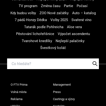
TV program
Změna času
Partie
Počasí
Kdy budou volby
ZOO Nové začátky
Auto – katalog
7 pádů Honzy Dědka
Volby 2025
Svařené víno
Tatarák podle Pohlreicha
Aloe vera
Pěstování lichořeřišnice
Výpočet ascendentu
Tvarohové knedlíky
Nejlepší palačinky
Švestkový koláč
O FTV Prima
Management
Volná místa
Press
Reklama
Castingy a výzvy