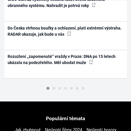
obranného systému. Nahradit je potrvá roky
Do Česka vtrhnou bouřky a ochlazení, platí extrémní výstraha.
RADAR ukazuje, jak bude u vás
Rozuzlení „zapomenuté“ vraždy v Praze: DNA po 15 letech
ukázala na podezřelého. Měl ubodat muže
Populární témata
Jak zhubnout
Nejlepší filmy 2024
Nejlepší horory