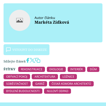
Autor článku
Markéta Zídková
VSTOUPIT DO DISKUZE
Sdílejte článek
ŠTÍTKY
REKONSTRUKCE
EKOLOGIE
INTERIÉR
DŮM
OBÝVACÍ POKOJ
ARCHITEKTURA
LOŽNICE
SOBĚSTAČNOST
GARÁŽ
ČESKÁ KOMORA ARCHITEKTŮ
BYDLENÍ BUDOUCNOSTI
NULOVÝ ODPAD