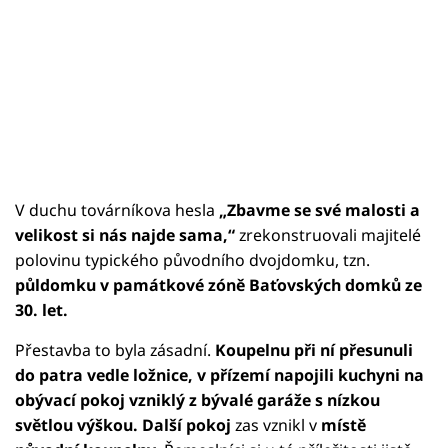
V duchu továrníkova hesla
„Zbavme se své malosti a
velikost si nás najde sama,“
zrekonstruovali majitelé
polovinu typického původního dvojdomku, tzn.
půldomku v památkové zóně Baťovských domků ze
30. let.
Přestavba to byla zásadní.
Koupelnu při ní přesunuli
do patra vedle ložnice, v přízemí napojili kuchyni na
obývací pokoj vzniklý z bývalé garáže s nízkou
světlou výškou.
Další pokoj
zas vznikl v
místě