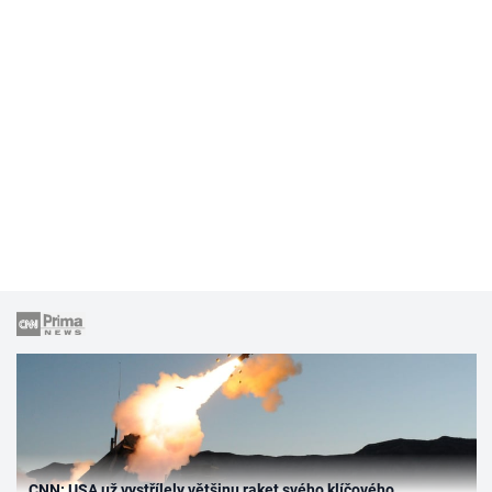
CNN: USA už vystřílely většinu raket svého klíčového