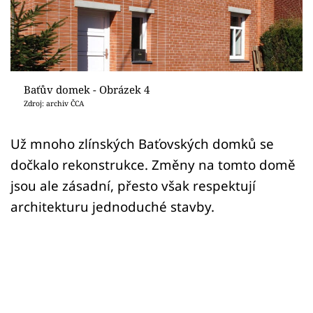
Sledujte prima+
Přihlášení
Baťův domek - Obrázek 4
Sledujte nás
Zdroj: archiv ČCA
Už mnoho zlínských Baťovských domků se
dočkalo rekonstrukce. Změny na tomto domě
jsou ale zásadní, přesto však respektují
architekturu jednoduché stavby.