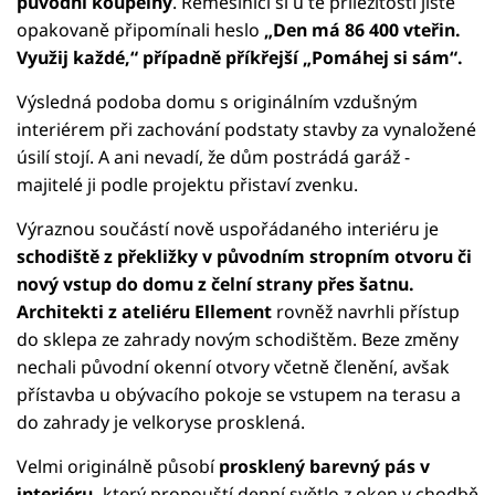
původní koupelny
. Řemeslníci si u té příležitosti jistě
opakovaně připomínali heslo
„Den má 86 400 vteřin.
Využij každé,“ případně příkřejší „Pomáhej si sám“.
Výsledná podoba domu s originálním vzdušným
interiérem při zachování podstaty stavby za vynaložené
úsilí stojí. A ani nevadí, že dům postrádá garáž -
majitelé ji podle projektu přistaví zvenku.
Výraznou součástí nově uspořádaného interiéru je
schodiště z překližky v původním stropním otvoru či
nový vstup do domu z čelní strany přes šatnu.
Architekti z ateliéru Ellement
rovněž navrhli přístup
do sklepa ze zahrady novým schodištěm. Beze změny
nechali původní okenní otvory včetně členění, avšak
přístavba u obývacího pokoje se vstupem na terasu a
do zahrady je velkoryse prosklená.
Velmi originálně působí
prosklený barevný pás v
interiéru,
který propouští denní světlo z oken v chodbě