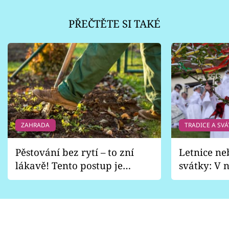
PŘEČTĚTE SI TAKÉ
ZAHRADA
TRADICE A SVÁ
Pěstování bez rytí – to zní
Letnice ne
lákavě! Tento postup je
svátky: V n
vhodný jen pro některé
pondělí z
zahrady