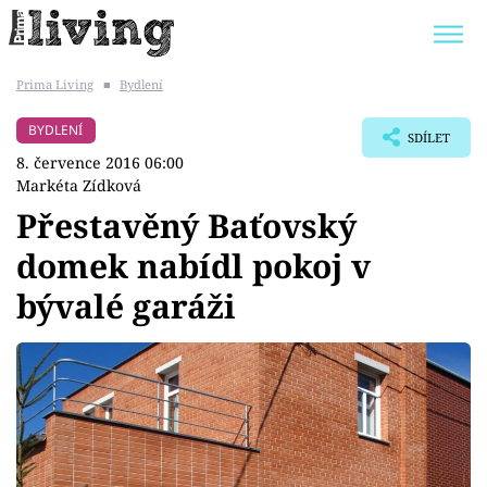
Prima Living
■
Bydlení
Trendy:
JAK UŠETŘIT
POKOJOVÉ KVĚTINY
BYDLENÍ
SDÍLET
BYDLENÍ SLAVNÝCH
ZAHRADA
8. července 2016 06:00
Markéta Zídková
Přestavěný Baťovský
domek nabídl pokoj v
Témata
bývalé garáži
Bydlení
Zahrada
Design