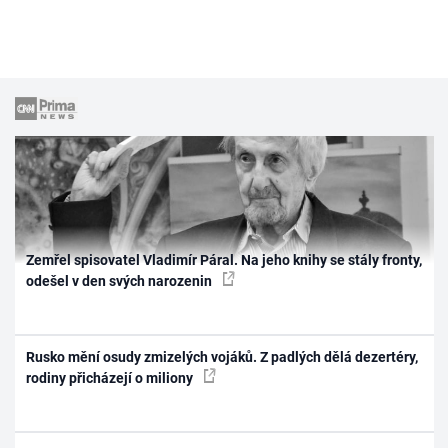
Zemřel spisovatel Vladimír Páral. Na jeho knihy se stály fronty,
odešel v den svých narozenin
Rusko mění osudy zmizelých vojáků. Z padlých dělá dezertéry,
rodiny přicházejí o miliony