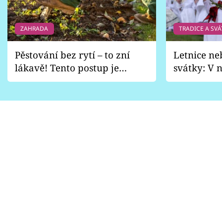
ZAHRADA
TRADICE A SVÁ
Pěstování bez rytí – to zní
Letnice ne
lákavě! Tento postup je
svátky: V n
vhodný jen pro některé
pondělí z
zahrady