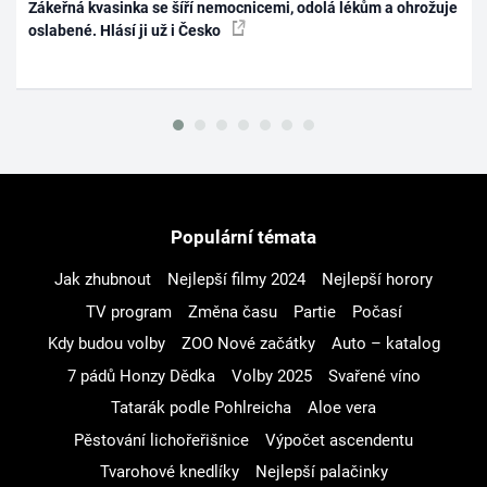
Zákeřná kvasinka se šíří nemocnicemi, odolá lékům a ohrožuje
oslabené. Hlásí ji už i Česko
Populární témata
Jak zhubnout
Nejlepší filmy 2024
Nejlepší horory
TV program
Změna času
Partie
Počasí
Kdy budou volby
ZOO Nové začátky
Auto – katalog
7 pádů Honzy Dědka
Volby 2025
Svařené víno
Tatarák podle Pohlreicha
Aloe vera
Pěstování lichořeřišnice
Výpočet ascendentu
Tvarohové knedlíky
Nejlepší palačinky