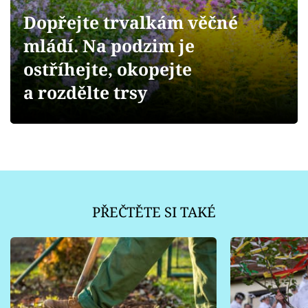
Sledujte prima+
Dopřejte trvalkám věčné
mládí. Na podzim je
Přihlášení
ostříhejte, okopejte
a rozdělte trsy
Sledujte nás
PŘEČTĚTE SI TAKÉ