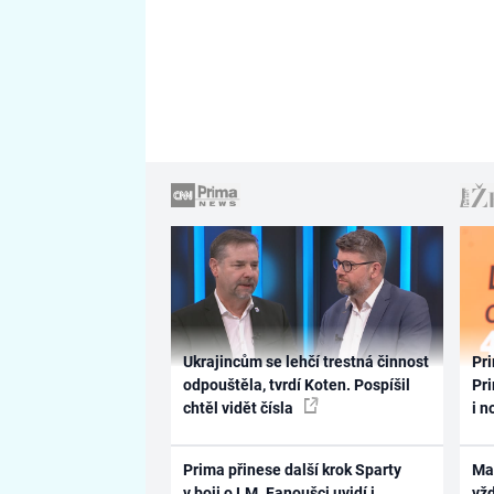
Ukrajincům se lehčí trestná činnost
Pri
odpouštěla, tvrdí Koten. Pospíšil
Pri
chtěl vidět čísla
i n
Prima přinese další krok Sparty
Ma
v boji o LM. Fanoušci uvidí i
vž