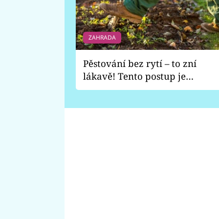
ZAHRADA
Pěstování bez rytí – to zní
lákavě! Tento postup je
vhodný jen pro některé
zahrady