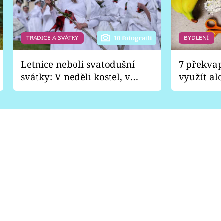
TRADICE A SVÁTKY
BYDLENÍ
10 fotografií
Letnice neboli svatodušní
7 překva
svátky: V neděli kostel, v
využít al
pondělí zábava
Nabrousí
nádobí