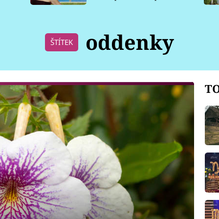
pro psy
oddenky
ŠTÍTEK
TO