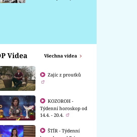
chátrá
P Videa
Všechna videa
Zajíc z proutků
KOZOROH -
Týdenní horoskop od
14.4. - 20.4.
ŠTÍR - Týdenní