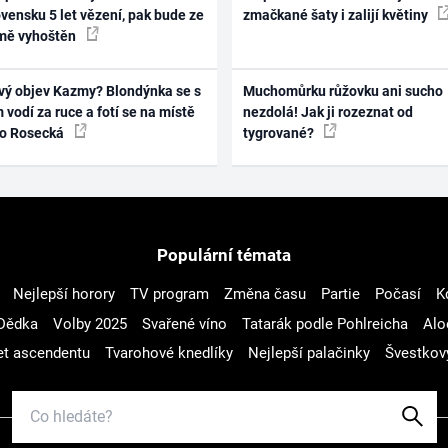
vensku 5 let vězení, pak bude ze
zmačkané šaty i zalijí květiny
mě vyhoštěn
vý objev Kazmy? Blondýnka se s
Muchomůrku růžovku ani sucho
 vodí za ruce a fotí se na místě
nezdolá! Jak ji rozeznat od
ko Rosecká
tygrované?
Populární témata
Nejlepší horory
TV program
Změna času
Partie
Počasí
K
Dědka
Volby 2025
Svařené víno
Tatarák podle Pohlreicha
Alo
t ascendentu
Tvarohové knedlíky
Nejlepší palačinky
Švestkov