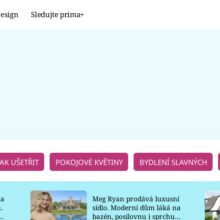
esign
Sledujte prima+
Design
TRENDY
JAK NA TO
PROMĚNY
NAŠE TIPY
JAK UŠETŘIT
POKOJOVÉ KVĚTINY
BYDLENÍ SLAVNÝCH
la
Meg Ryan prodává luxusní
.
sídlo. Moderní dům láká na
o
bazén, posilovnu i sprchu