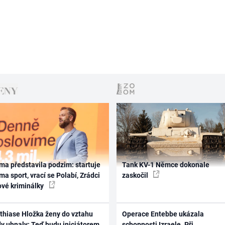
ma představila podzim: startuje
Tank KV-1 Němce dokonale
ma sport, vrací se Polabí, Zrádci
zaskočil
ové kriminálky
thiase Hložka ženy do vztahu
Operace Entebbe ukázala
dy uhnaly: Teď budu iniciátorem
schopnosti Izraele. Při