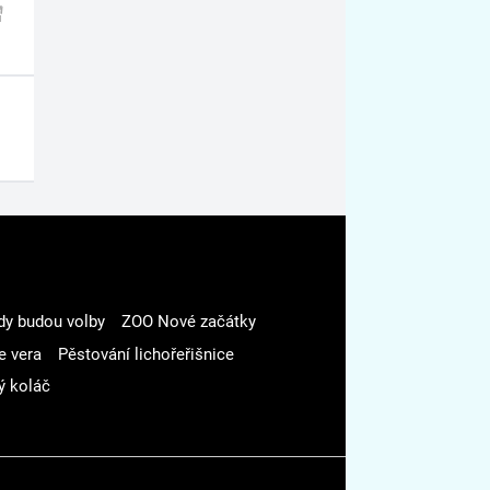
dy budou volby
ZOO Nové začátky
e vera
Pěstování lichořeřišnice
ý koláč