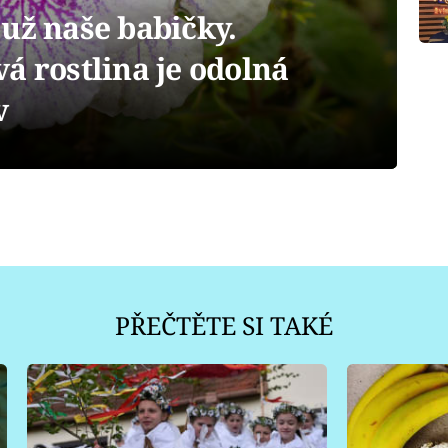
už naše babičky.
á rostlina je odolná
v
PŘEČTĚTE SI TAKÉ