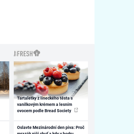
Tartaletky z lineckého těsta s
vanilkovým krémem a lesním
ovocem podle Bread Society
Oslavte Mezinárodní den piva: Proč
mrazák ničí chuť a kdy v horku