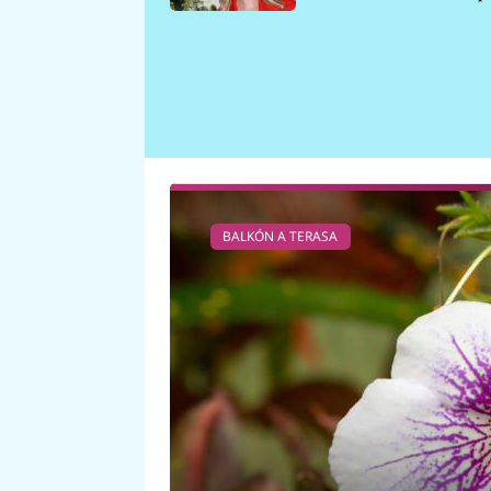
požáru
BALKÓN A TERASA