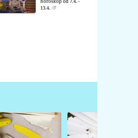
horoskop od 7.4. -
13.4.