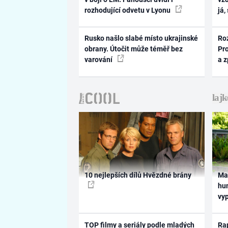
rozhodující odvetu v Lyonu
já,
Rusko našlo slabé místo ukrajinské
Ro
obrany. Útočit může téměř bez
Pr
varování
a 
10 nejlepších dílů Hvězdné brány
Ma
hum
vy
TOP filmy a seriály podle mladých
Rap