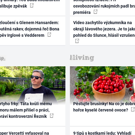
 slibuje zpěvák
osvobozování rukojmích padl br
premiéra
zloučení s Glenem Hansardem:
Video zachytilo výzkumníka na
outěná rakev, dojemná řeč Bona
okraji lávového jezera. Je to jak
zpěv Irglové s Vedderem
pohled do Slunce, hlásil vzruše
rtyho frky: Táta kvůli mému
Pěstujte brusinky! Na co je dobr
oru málem přišel o práci,
hořce kyselé červené ovoce?
práví kontroverzní Řezník
per Vercetti vyfasoval na
9 tipů s kostkami ledu: Vyhladí