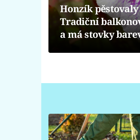
Honzík pěstovaly 
Tradiční balkonov
a má stovky bare