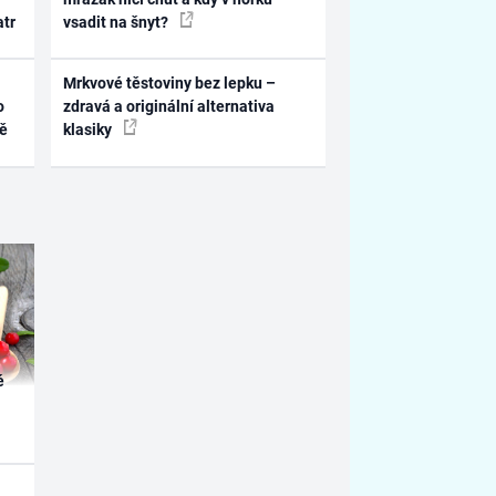
atr
vsadit na šnyt?
Mrkvové těstoviny bez lepku –
o
zdravá a originální alternativa
ně
klasiky
é