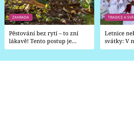
ZAHRADA
TRADICE A SVÁ
Pěstování bez rytí – to zní
Letnice ne
lákavě! Tento postup je
svátky: V n
vhodný jen pro některé
pondělí z
zahrady