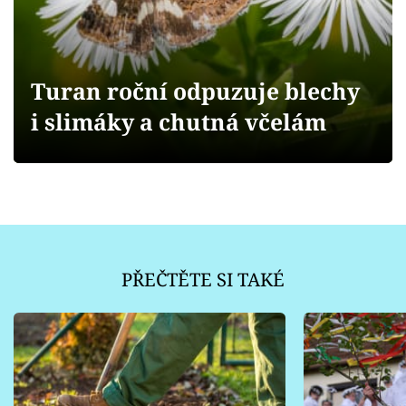
Sledujte prima+
Přihlášení
Turan roční odpuzuje blechy
i slimáky a chutná včelám
Sledujte nás
PŘEČTĚTE SI TAKÉ