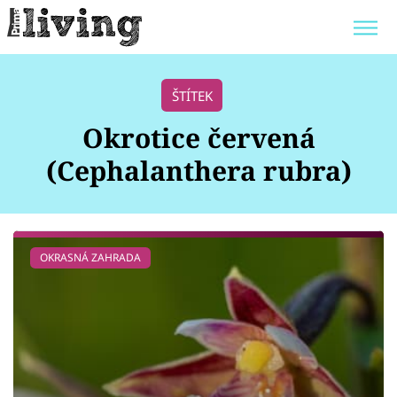
Trendy:
JAK UŠETŘIT
POKOJOVÉ KVĚTINY
ŠTÍTEK
BYDLENÍ SLAVNÝCH
ZAHRADA
Okrotice červená
(Cephalanthera rubra)
Témata
OKRASNÁ ZAHRADA
Bydlení
Zahrada
Design