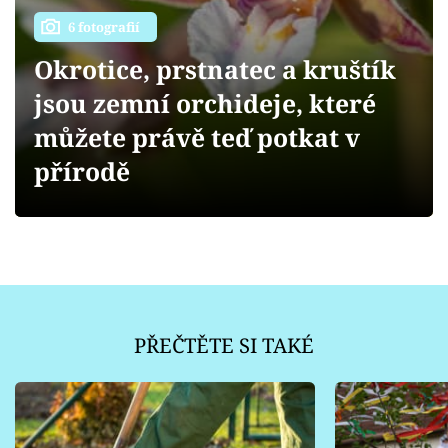
Sledujte prima+
6 fotografií
Přihlášení
Okrotice, prstnatec a kruštík
jsou zemní orchideje, které
můžete právě teď potkat v
Sledujte nás
přírodě
PŘEČTĚTE SI TAKÉ