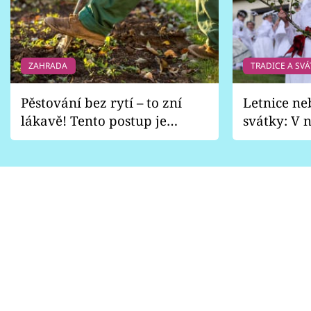
ZAHRADA
TRADICE A SVÁ
Pěstování bez rytí – to zní
Letnice ne
lákavě! Tento postup je
svátky: V n
vhodný jen pro některé
pondělí z
zahrady