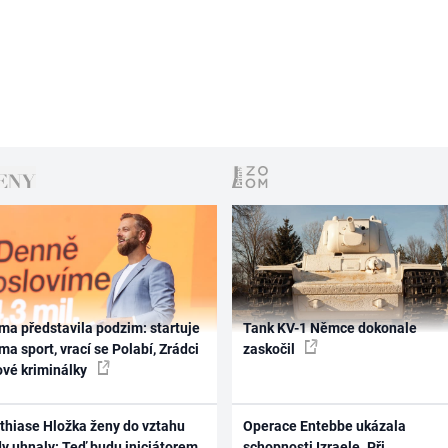
ma představila podzim: startuje
Tank KV-1 Němce dokonale
ma sport, vrací se Polabí, Zrádci
zaskočil
ové kriminálky
thiase Hložka ženy do vztahu
Operace Entebbe ukázala
dy uhnaly: Teď budu iniciátorem
schopnosti Izraele. Při