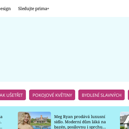
esign
Sledujte prima+
Design
TRENDY
JAK NA TO
PROMĚNY
NAŠE TIPY
JAK UŠETŘIT
POKOJOVÉ KVĚTINY
BYDLENÍ SLAVNÝCH
la
Meg Ryan prodává luxusní
.
sídlo. Moderní dům láká na
o
bazén, posilovnu i sprchu