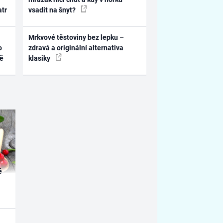
atr
vsadit na šnyt?
Mrkvové těstoviny bez lepku –
o
zdravá a originální alternativa
ně
klasiky
é