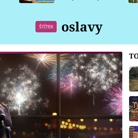
pro psy
oslavy
ŠTÍTEK
TO