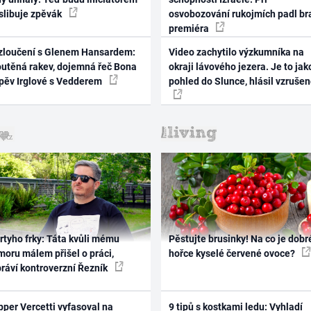
 slibuje zpěvák
osvobozování rukojmích padl br
premiéra
zloučení s Glenem Hansardem:
Video zachytilo výzkumníka na
outěná rakev, dojemná řeč Bona
okraji lávového jezera. Je to jak
zpěv Irglové s Vedderem
pohled do Slunce, hlásil vzruše
rtyho frky: Táta kvůli mému
Pěstujte brusinky! Na co je dobr
oru málem přišel o práci,
hořce kyselé červené ovoce?
práví kontroverzní Řezník
per Vercetti vyfasoval na
9 tipů s kostkami ledu: Vyhladí