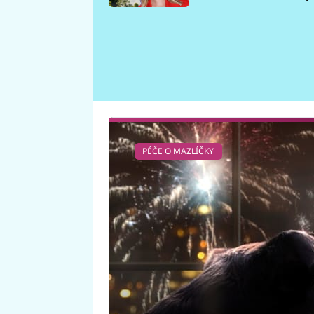
požáru
PÉČE O MAZLÍČKY