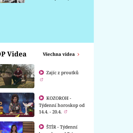
chátrá
P Videa
Všechna videa
Zajíc z proutků
KOZOROH -
Týdenní horoskop od
14.4. - 20.4.
ŠTÍR - Týdenní