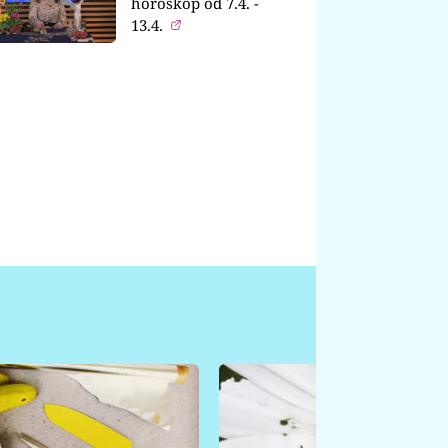
horoskop od 7.4. -
13.4.