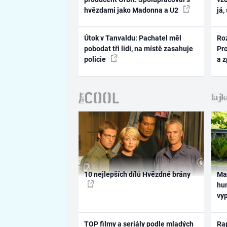
hvězdami jako Madonna a U2
já,
Útok v Tanvaldu: Pachatel měl
Ro
pobodat tři lidi, na místě zasahuje
Pr
policie
a 
10 nejlepších dílů Hvězdné brány
Ma
hum
vy
TOP filmy a seriály podle mladých
Rap