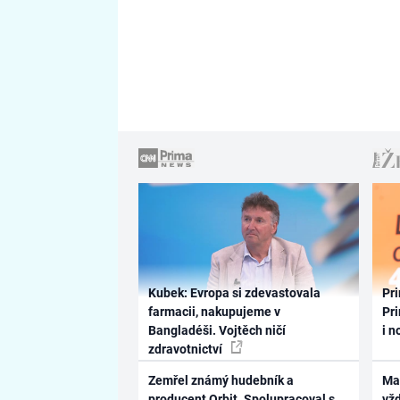
Kubek: Evropa si zdevastovala
Pri
farmacii, nakupujeme v
Pri
Bangladéši. Vojtěch ničí
i n
zdravotnictví
Zemřel známý hudebník a
Ma
producent Orbit. Spolupracoval s
vž