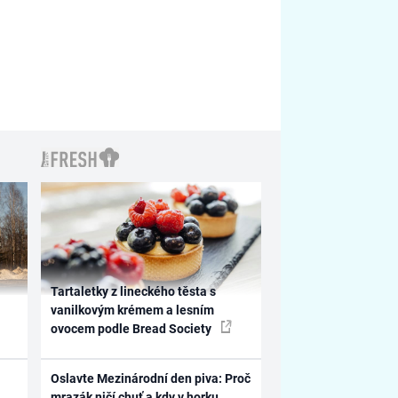
Tartaletky z lineckého těsta s
vanilkovým krémem a lesním
ovocem podle Bread Society
Oslavte Mezinárodní den piva: Proč
mrazák ničí chuť a kdy v horku