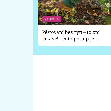
ZAHRADA
Pěstování bez rytí – to zní
lákavě! Tento postup je
vhodný jen pro některé
zahrady