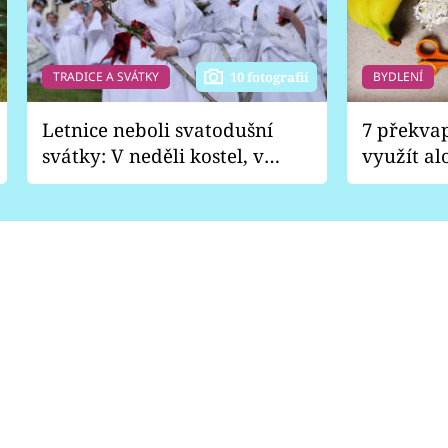
TRADICE A SVÁTKY
BYDLENÍ
10 fotografií
Letnice neboli svatodušní
7 překva
svátky: V neděli kostel, v
využít al
pondělí zábava
Nabrousí
nádobí