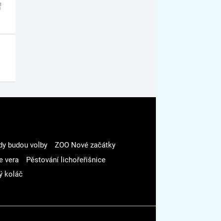
dy budou volby
ZOO Nové začátky
e vera
Pěstování lichořeřišnice
ý koláč