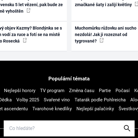
vensku 5 let vězení, pak bude ze
zmačkané šaty i zalijí květiny
mě vyhoštěn
vý objev Kazmy? Blondýnka se s
Muchomůrku růžovku ani sucho
 vodí za ruce a fotí se na místě
nezdolá! Jak ji rozeznat od
ko Rosecká
tygrované?
Populární témata
Nejlepší horory
TV program
Změna času
Partie
Počasí
K
Dědka
Volby 2025
Svařené víno
Tatarák podle Pohlreicha
Alo
t ascendentu
Tvarohové knedlíky
Nejlepší palačinky
Švestkov