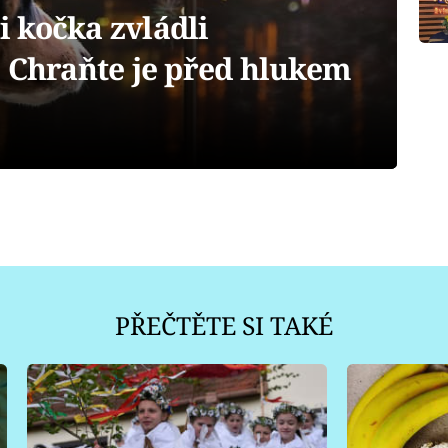
 i kočka zvládli
: Chraňte je před hlukem
PŘEČTĚTE SI TAKÉ