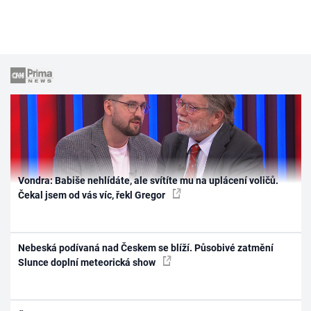
Vondra: Babiše nehlídáte, ale svítíte mu na uplácení voličů.
Čekal jsem od vás víc, řekl Gregor
Nebeská podívaná nad Českem se blíží. Působivé zatmění
Slunce doplní meteorická show