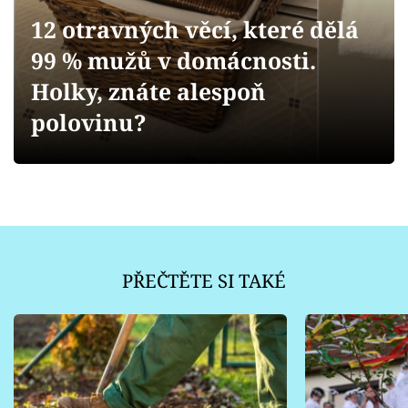
Sledujte prima+
12 otravných věcí, které dělá
99 % mužů v domácnosti.
Přihlášení
Holky, znáte alespoň
polovinu?
Sledujte nás
PŘEČTĚTE SI TAKÉ