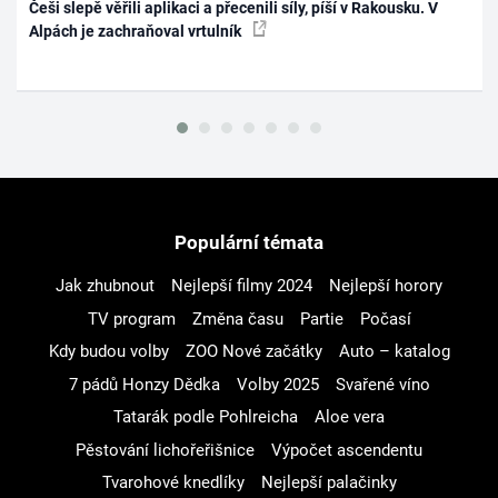
Češi slepě věřili aplikaci a přecenili síly, píší v Rakousku. V
Alpách je zachraňoval vrtulník
Populární témata
Jak zhubnout
Nejlepší filmy 2024
Nejlepší horory
TV program
Změna času
Partie
Počasí
Kdy budou volby
ZOO Nové začátky
Auto – katalog
7 pádů Honzy Dědka
Volby 2025
Svařené víno
Tatarák podle Pohlreicha
Aloe vera
Pěstování lichořeřišnice
Výpočet ascendentu
Tvarohové knedlíky
Nejlepší palačinky