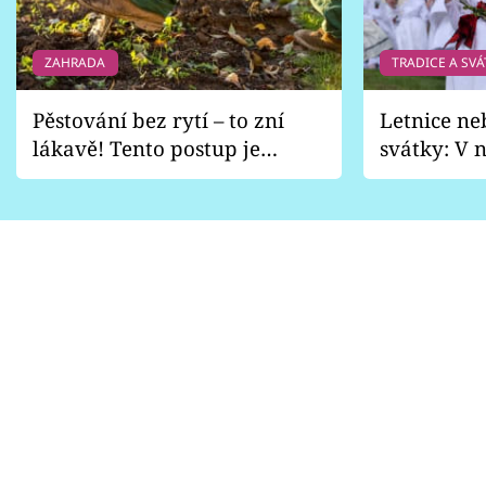
ZAHRADA
TRADICE A SVÁ
Pěstování bez rytí – to zní
Letnice ne
lákavě! Tento postup je
svátky: V n
vhodný jen pro některé
pondělí z
zahrady