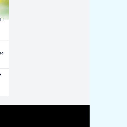
h!
se
é