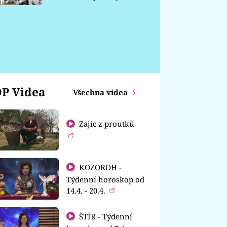
chátrá
P Videa
Všechna videa
Zajíc z proutků
KOZOROH -
Týdenní horoskop od
14.4. - 20.4.
ŠTÍR - Týdenní