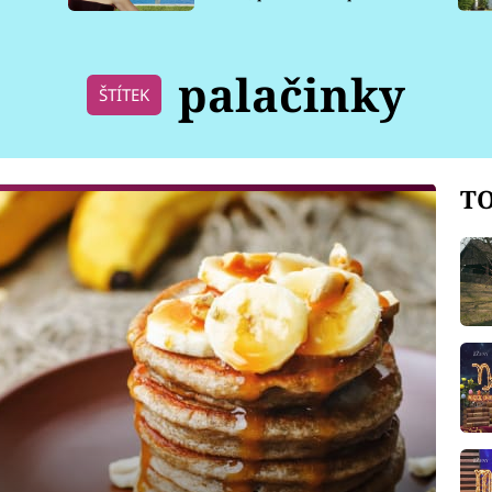
pro psy
palačinky
ŠTÍTEK
TO