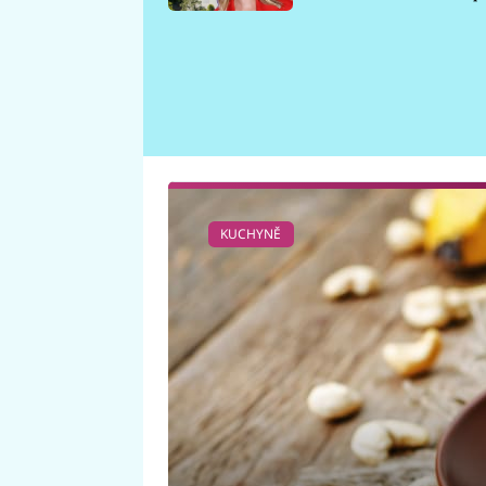
požáru
KUCHYNĚ