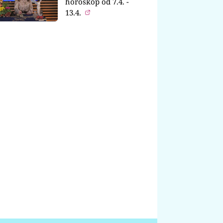
horoskop od 7.4. -
13.4.