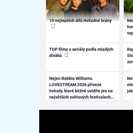
10 nejlepších dílů Hvězdné brány
Ma
hum
vy
TOP filmy a seriály podle mladých
Rap
diváků
Slo
ze
Nejen Robbie Williams.
No
LOVESTREAM 2026 přiveze
ním
hvězdy, které běžně uvidíte jen na
ja
největších světových festivalech