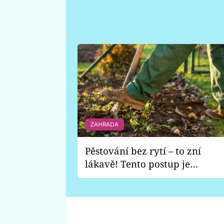
ZAHRADA
Pěstování bez rytí – to zní
lákavě! Tento postup je
vhodný jen pro některé
zahrady