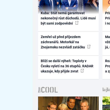
Kuba: Stát nemá garantovat
Pri
nekonečný růst důchodů. Lidé musí
Pri
být sami zodpovědní
i n
Zemřel už před příjezdem
Ma
záchranářů. Motorkář na
vž
Znojemsku nezvládl zatáčku
já,
Blíží se další výheň: Teploty v
Ro
Česku vyletí na 36 stupňů. RADAR
Pr
ukazuje, kdy přijde zvrat
a 