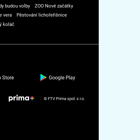
dy budou volby
ZOO Nové začátky
e vera
Pěstování lichořeřišnice
ý koláč
 Store
Google Play
© FTV Prima spol. s r.o.