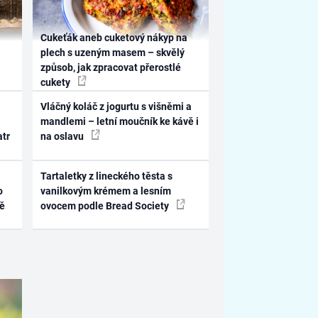
Cukeťák aneb cuketový nákyp na
plech s uzeným masem – skvělý
způsob, jak zpracovat přerostlé
cukety
Vláčný koláč z jogurtu s višněmi a
mandlemi – letní moučník ke kávě i
atr
na oslavu
Tartaletky z lineckého těsta s
o
vanilkovým krémem a lesním
ně
ovocem podle Bread Society