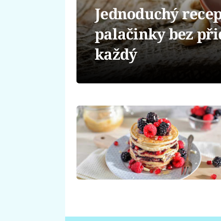
Jednoduchý recep
palačinky bez př
každý