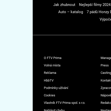
Jak zhubnout
Nejlepší filmy 2024
Auto – katalog
7 pádů Honzy 
Výpoče
O FTV Prima
Manag
Volná místa
Press
Reklama
Casting
HbbTV
Kontak
Podmínky užívání
Zpraco
Cookies
Nápov
Vlastník FTV Prima spol. s r.o.
Redak
Nahlásit chybu
Nastav