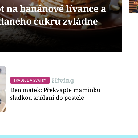
t na banánové lívance a
idaného cukru zvládne
TRADICE A SVÁTKY
Den matek: Překvapte maminku
sladkou snídaní do postele