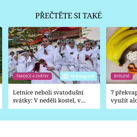
PŘEČTĚTE SI TAKÉ
TRADICE A SVÁTKY
BYDLENÍ
10 fotografií
Letnice neboli svatodušní
7 překva
svátky: V neděli kostel, v
využít al
pondělí zábava
Nabrousí
nádobí