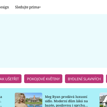
esign
Sledujte prima+
Design
TRENDY
JAK NA TO
PROMĚNY
NAŠE TIPY
JAK UŠETŘIT
POKOJOVÉ KVĚTINY
BYDLENÍ SLAVNÝCH
la
Meg Ryan prodává luxusní
.
sídlo. Moderní dům láká na
o
bazén, posilovnu i sprchu