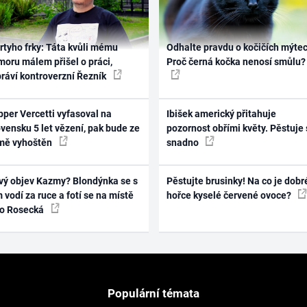
rtyho frky: Táta kvůli mému
Odhalte pravdu o kočičích mýtec
oru málem přišel o práci,
Proč černá kočka nenosí smůlu?
práví kontroverzní Řezník
per Vercetti vyfasoval na
Ibišek americký přitahuje
vensku 5 let vězení, pak bude ze
pozornost obřími květy. Pěstuje 
mě vyhoštěn
snadno
vý objev Kazmy? Blondýnka se s
Pěstujte brusinky! Na co je dobr
 vodí za ruce a fotí se na místě
hořce kyselé červené ovoce?
ko Rosecká
Populární témata