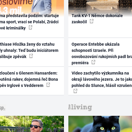
ma představila podzim: startuje
Tank KV-1 Němce dokonale
ma sport, vrací se Polabí, Zrádci
zaskočil
ové kriminálky
thiase Hložka ženy do vztahu
Operace Entebbe ukázala
dy uhnaly: Teď budu iniciátorem
schopnosti Izraele. Při
 slibuje zpěvák
osvobozování rukojmích padl br
premiéra
zloučení s Glenem Hansardem:
Video zachytilo výzkumníka na
outěná rakev, dojemná řeč Bona
okraji lávového jezera. Je to jak
zpěv Irglové s Vedderem
pohled do Slunce, hlásil vzruše