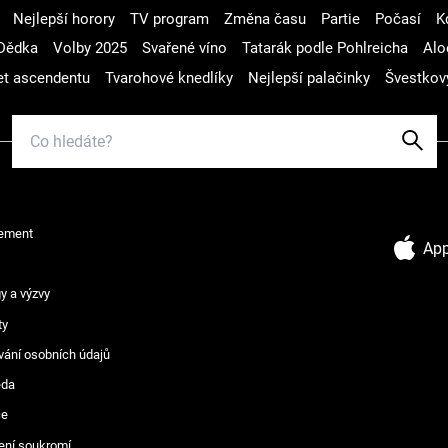
Nejlepší horory
TV program
Změna času
Partie
Počasí
K
Dědka
Volby 2025
Svařené víno
Tatarák podle Pohlreicha
Alo
t ascendentu
Tvarohové knedlíky
Nejlepší palačinky
Švestkov
ement
App
y a výzvy
ty
vání osobních údajů
ěda
ce
ení soukromí