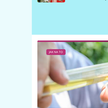
požáru
JAK NA TO