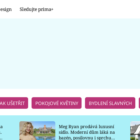
esign
Sledujte prima+
Design
TRENDY
JAK NA TO
PROMĚNY
NAŠE TIPY
JAK UŠETŘIT
POKOJOVÉ KVĚTINY
BYDLENÍ SLAVNÝCH
la
Meg Ryan prodává luxusní
.
sídlo. Moderní dům láká na
o
bazén, posilovnu i sprchu