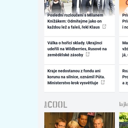
Poslední rozloučení s Milanem
Pri
Knížákem: Odmítejme jako on
Pri
každou lež a faleš, řekl Klaus
i n
Válka o hořící sklady. Ukrajinci
Ma
udeřili na Wildberries, Rusové na
vž
zemědělské zásoby
já,
Kraje nedostanou z fondu ani
Ro
korunu na silnice, oznámil Půta.
Pr
Ministerstvo krok vysvětluje
a 