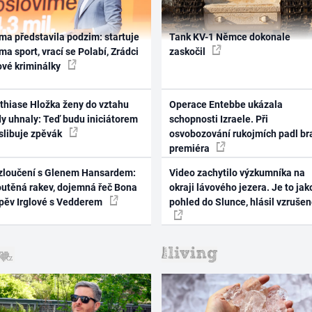
ma představila podzim: startuje
Tank KV-1 Němce dokonale
ma sport, vrací se Polabí, Zrádci
zaskočil
ové kriminálky
thiase Hložka ženy do vztahu
Operace Entebbe ukázala
dy uhnaly: Teď budu iniciátorem
schopnosti Izraele. Při
 slibuje zpěvák
osvobozování rukojmích padl br
premiéra
zloučení s Glenem Hansardem:
Video zachytilo výzkumníka na
outěná rakev, dojemná řeč Bona
okraji lávového jezera. Je to jak
zpěv Irglové s Vedderem
pohled do Slunce, hlásil vzruše