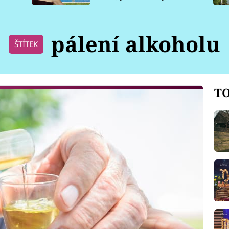
pro psy
pálení alkoholu
ŠTÍTEK
TO