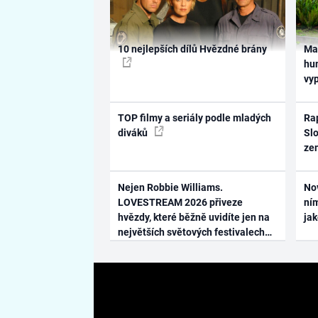
10 nejlepších dílů Hvězdné brány
Ma
hum
vy
TOP filmy a seriály podle mladých
Rap
diváků
Slo
ze
Nejen Robbie Williams.
No
LOVESTREAM 2026 přiveze
ním
hvězdy, které běžně uvidíte jen na
ja
největších světových festivalech