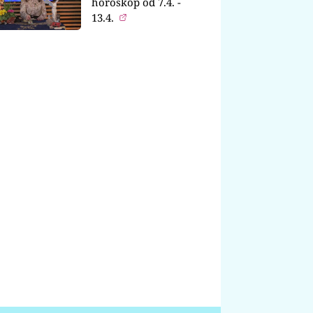
horoskop od 7.4. -
13.4.