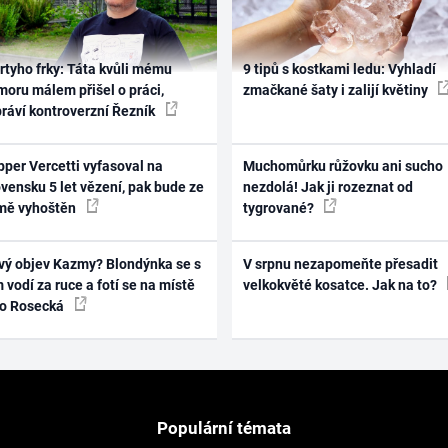
rtyho frky: Táta kvůli mému
9 tipů s kostkami ledu: Vyhladí
oru málem přišel o práci,
zmačkané šaty i zalijí květiny
práví kontroverzní Řezník
per Vercetti vyfasoval na
Muchomůrku růžovku ani sucho
vensku 5 let vězení, pak bude ze
nezdolá! Jak ji rozeznat od
mě vyhoštěn
tygrované?
vý objev Kazmy? Blondýnka se s
V srpnu nezapomeňte přesadit
 vodí za ruce a fotí se na místě
velkokvěté kosatce. Jak na to?
ko Rosecká
Populární témata