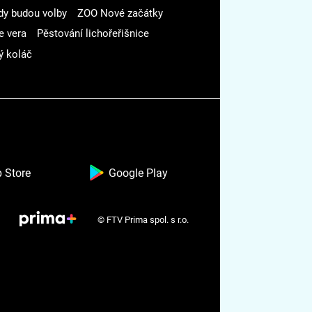
dy budou volby
ZOO Nové začátky
e vera
Pěstování lichořeřišnice
ý koláč
 Store
Google Play
© FTV Prima spol. s r.o.