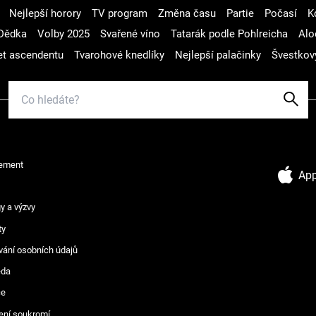
Nejlepší horory
TV program
Změna času
Partie
Počasí
K
Dědka
Volby 2025
Svařené víno
Tatarák podle Pohlreicha
Alo
t ascendentu
Tvarohové knedlíky
Nejlepší palačinky
Švestkov
ement
App
y a výzvy
ty
vání osobních údajů
ěda
ce
ení soukromí