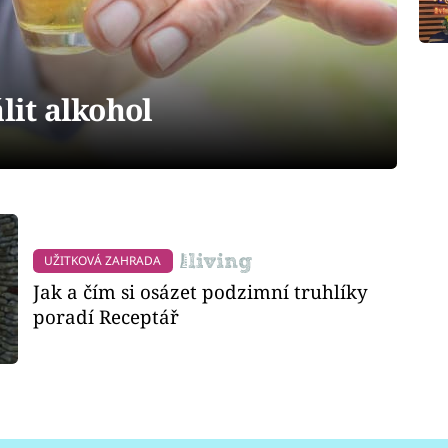
lit alkohol
UŽITKOVÁ ZAHRADA
Jak a čím si osázet podzimní truhlíky
poradí Receptář