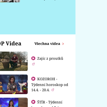
chátrá
P Videa
Všechna videa
Zajíc z proutků
KOZOROH -
Týdenní horoskop od
14.4. - 20.4.
ŠTÍR - Týdenní