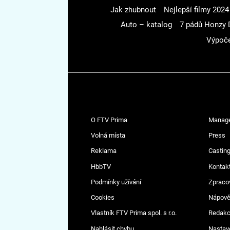
Jak zhubnout
Nejlepší filmy 2024
Auto – katalog
7 pádů Honzy 
Výpoče
O FTV Prima
Manag
Volná místa
Press
Reklama
Casting
HbbTV
Kontak
Podmínky užívání
Zpraco
Cookies
Nápov
Vlastník FTV Prima spol. s r.o.
Redak
Nahlásit chybu
Nastav