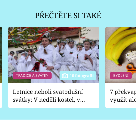
PŘEČTĚTE SI TAKÉ
TRADICE A SVÁTKY
BYDLENÍ
10 fotografií
Letnice neboli svatodušní
7 překva
svátky: V neděli kostel, v
využít al
pondělí zábava
Nabrousí
nádobí