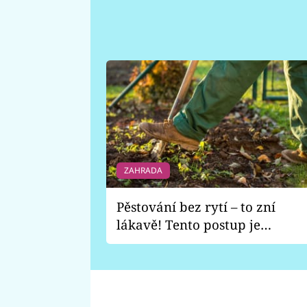
ZAHRADA
Pěstování bez rytí – to zní
lákavě! Tento postup je
vhodný jen pro některé
zahrady