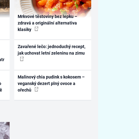
Mrkvové těstoviny bez lepku –
zdravá a originální alternativa
klasiky
Zavařené lečo: jednoduchý recept,
jak uchovat letní zeleninu na zimu
atr
Malinový chia pudink s kokosem –
o
veganský dezert plný ovoce a
ně
ořechů