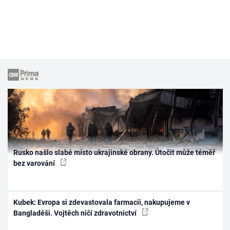
Rusko našlo slabé místo ukrajinské obrany. Útočit může téměř
bez varování
Kubek: Evropa si zdevastovala farmacii, nakupujeme v
Bangladéši. Vojtěch ničí zdravotnictví