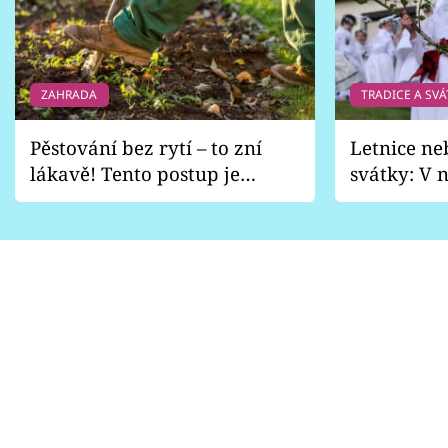
ZAHRADA
TRADICE A SVÁ
Pěstování bez rytí – to zní
Letnice ne
lákavě! Tento postup je
svátky: V n
vhodný jen pro některé
pondělí z
zahrady