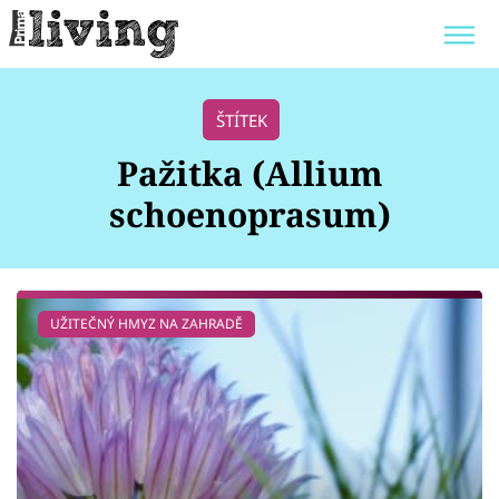
Trendy:
JAK UŠETŘIT
POKOJOVÉ KVĚTINY
ŠTÍTEK
BYDLENÍ SLAVNÝCH
ZAHRADA
Pažitka (Allium
schoenoprasum)
Témata
UŽITEČNÝ HMYZ NA ZAHRADĚ
Bydlení
Zahrada
Design