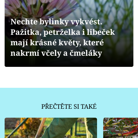
Sledujte prima+
Přihlášení
Nechte bylinky vykvést.
Pažitka, petrželka i libeček
mají krásné květy, které
Sledujte nás
nakrmí včely a čmeláky
PŘEČTĚTE SI TAKÉ