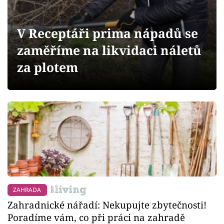
Sledujte prima+
V Receptáři prima nápadů se
Přihlášení
zaměříme na likvidaci náletů
za plotem
Sledujte nás
ZAHRADA
Zahradnické nářadí: Nekupujte zbytečnosti!
Poradíme vám, co při práci na zahradě