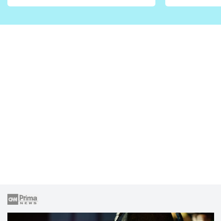
vhodný jen pro některé
pondělí z
zahrady