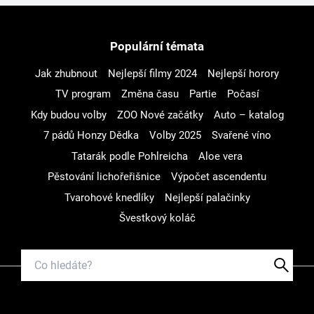
Populární témata
Jak zhubnout
Nejlepší filmy 2024
Nejlepší horory
TV program
Změna času
Partie
Počasí
Kdy budou volby
ZOO Nové začátky
Auto – katalog
7 pádů Honzy Dědka
Volby 2025
Svařené víno
Tatarák podle Pohlreicha
Aloe vera
Pěstování lichořeřišnice
Výpočet ascendentu
Tvarohové knedlíky
Nejlepší palačinky
Švestkový koláč