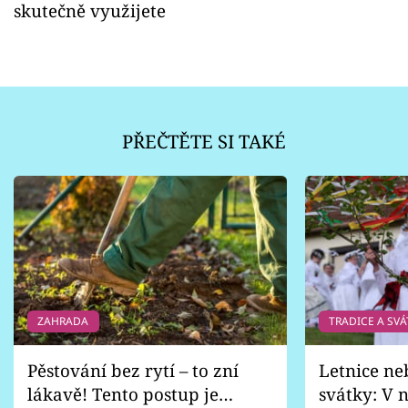
skutečně využijete
PŘEČTĚTE SI TAKÉ
ZAHRADA
TRADICE A SVÁ
Pěstování bez rytí – to zní
Letnice ne
lákavě! Tento postup je
svátky: V n