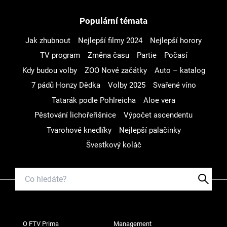
Populární témata
Jak zhubnout
Nejlepší filmy 2024
Nejlepší horory
TV program
Změna času
Partie
Počasí
Kdy budou volby
ZOO Nové začátky
Auto – katalog
7 pádů Honzy Dědka
Volby 2025
Svařené víno
Tatarák podle Pohlreicha
Aloe vera
Pěstování lichořeřišnice
Výpočet ascendentu
Tvarohové knedlíky
Nejlepší palačinky
Švestkový koláč
O FTV Prima
Management