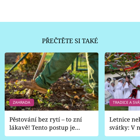
PŘEČTĚTE SI TAKÉ
ZAHRADA
TRADICE A SVÁ
Pěstování bez rytí – to zní
Letnice ne
lákavě! Tento postup je
svátky: V n
vhodný jen pro některé
pondělí z