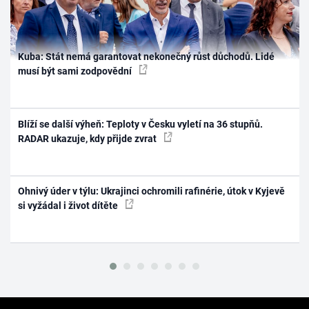
Kuba: Stát nemá garantovat nekonečný růst důchodů. Lidé
musí být sami zodpovědní
Blíží se další výheň: Teploty v Česku vyletí na 36 stupňů.
RADAR ukazuje, kdy přijde zvrat
Ohnivý úder v týlu: Ukrajinci ochromili rafinérie, útok v Kyjevě
si vyžádal i život dítěte