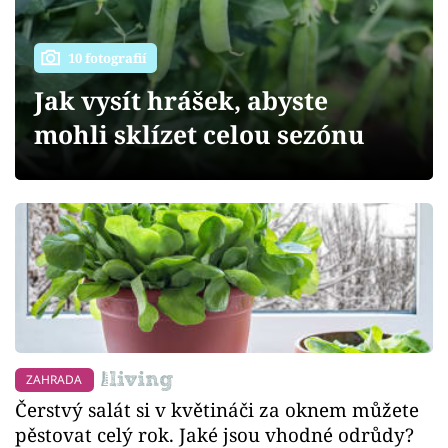
Sledujte prima+
10 fotografií
Přihlášení
Jak vysít hrášek, abyste
mohli sklízet celou sezónu
Sledujte nás
ZAHRADA
Čerstvý salát si v květináči za oknem můžete
pěstovat celý rok. Jaké jsou vhodné odrůdy?