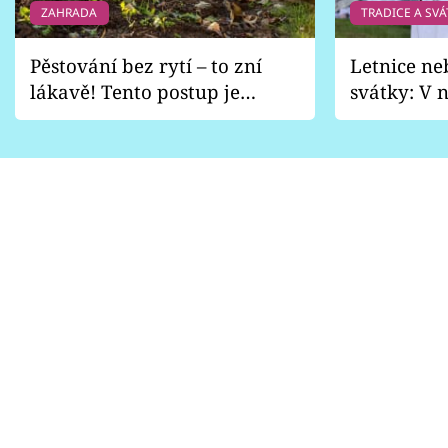
ZAHRADA
TRADICE A SVÁ
Pěstování bez rytí – to zní
Letnice ne
lákavě! Tento postup je
svátky: V n
vhodný jen pro některé
pondělí z
zahrady