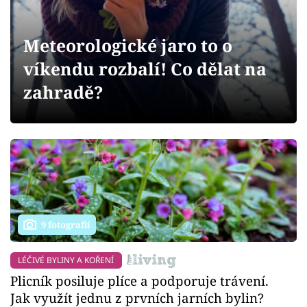
Sledujte prima+
Meteorologické jaro to o
Přihlášení
víkendu rozbalí! Co dělat na
zahradě?
Sledujte nás
9 fotografií
LÉČIVÉ BYLINY A KOŘENÍ
Plicník posiluje plíce a podporuje trávení.
Jak využít jednu z prvních jarních bylin?