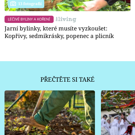
13 fotografií
LÉČIVÉ BYLINY A KOŘENÍ
Jarní bylinky, které musíte vyzkoušet:
Kopřivy, sedmikrásky, popenec a plicník
PŘEČTĚTE SI TAKÉ