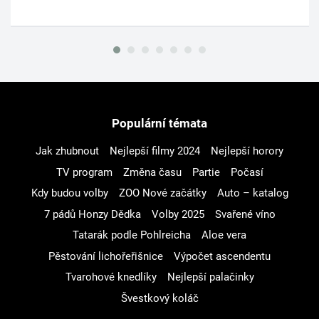
Populární témata
Jak zhubnout
Nejlepší filmy 2024
Nejlepší horory
TV program
Změna času
Partie
Počasí
Kdy budou volby
ZOO Nové začátky
Auto – katalog
7 pádů Honzy Dědka
Volby 2025
Svařené víno
Tatarák podle Pohlreicha
Aloe vera
Pěstování lichořeřišnice
Výpočet ascendentu
Tvarohové knedlíky
Nejlepší palačinky
Švestkový koláč