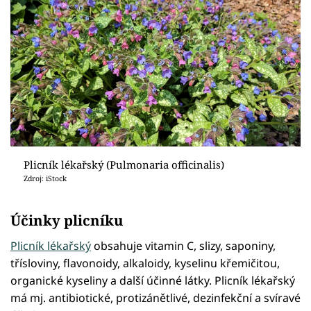
Plicník lékařský (Pulmonaria officinalis)
Zdroj: iStock
Účinky plicníku
Plicník lékařský
obsahuje vitamin C, slizy, saponiny,
třísloviny, flavonoidy, alkaloidy, kyselinu křemičitou,
organické kyseliny a další účinné látky. Plicník lékařský
má mj. antibiotické, protizánětlivé, dezinfekční a svíravé