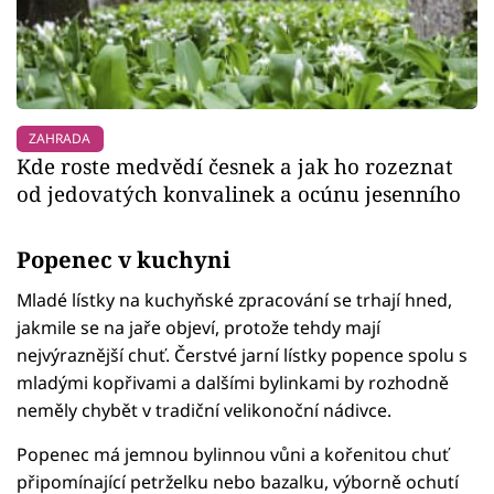
ZAHRADA
Kde roste medvědí česnek a jak ho rozeznat
od jedovatých konvalinek a ocúnu jesenního
Popenec v kuchyni
Mladé lístky na kuchyňské zpracování se trhají hned,
jakmile se na jaře objeví, protože tehdy mají
nejvýraznější chuť. Čerstvé jarní lístky popence spolu s
mladými kopřivami a dalšími bylinkami by rozhodně
neměly chybět v tradiční velikonoční nádivce.
Popenec má jemnou bylinnou vůni a kořenitou chuť
připomínající petrželku nebo bazalku, výborně ochutí