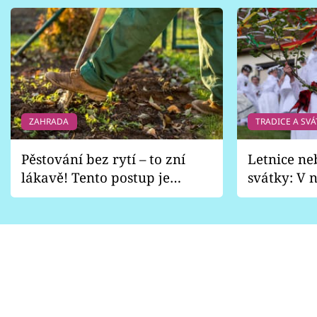
ZAHRADA
TRADICE A SVÁ
Pěstování bez rytí – to zní
Letnice ne
lákavě! Tento postup je
svátky: V n
vhodný jen pro některé
pondělí z
zahrady