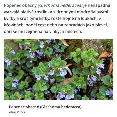
Popenec obecný
(Glechoma hederacea)
je nenápadná
vytrvalá plazivá rostlinka s drobnými modrofialovými
kvítky a srdčitými lístky, roste hojně na loukách, v
křovinách, podél cest nebo na zahradách jako plevel,
daří se mu zejména na vlhkých místech.
Popenec obecný (Glechoma hederacea)
Zdroj: iStock