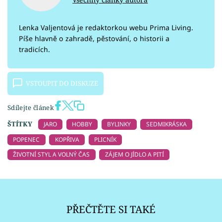
Lenka Valjentová je redaktorkou webu Prima Living.
Píše hlavně o zahradě, pěstování, o historii a
tradicích.
VSTOUPIT DO DISKUZE
Sdílejte článek
ŠTÍTKY
JARO
HOBBY
BYLINKY
SEDMIKRÁSKA
POPENEC
KOPŘIVA
PLICNÍK
ŽIVOTNÍ STYL A VOLNÝ ČAS
ZÁJEM O JÍDLO A PITÍ
PŘEČTĚTE SI TAKÉ