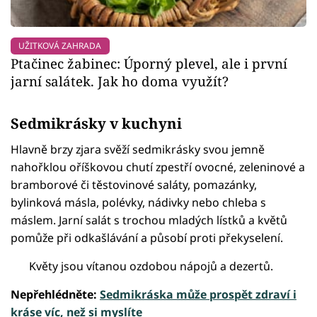
UŽITKOVÁ ZAHRADA
Ptačinec žabinec: Úporný plevel, ale i první
jarní salátek. Jak ho doma využít?
Sedmikrásky v kuchyni
Hlavně brzy zjara svěží sedmikrásky svou jemně
nahořklou oříškovou chutí zpestří ovocné, zeleninové a
bramborové či těstovinové saláty, pomazánky,
bylinková másla, polévky, nádivky nebo chleba s
máslem. Jarní salát s trochou mladých lístků a květů
pomůže při odkašlávání a působí proti překyselení.
Květy jsou vítanou ozdobou nápojů a dezertů.
Nepřehlédněte:
Sedmikráska může prospět zdraví i
kráse víc, než si myslíte