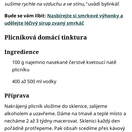
sušíme rychle na vzduchu a ve stínu,“
uvádí bylinkář.
Bude se vám líbit:
Nasbírejte si smrkové výhonky a
udělejte léčivý sirup zvaný smrkáč
Plicníková domácí tinktura
Ingredience
100 g najemno nasekané čerstvé kvetoucí natě
plicníku
400 až 500 ml vodky
Příprava
Nakrájený plicník vložíme do sklenice, zalijeme
alkoholem a uzavřeme. Dáme na tmavé a teplé místo a
necháme 2 až 3 týdny macerovat. Sklenici každý den
pořádně protřepeme. Pak obsah scedíme přes kávový