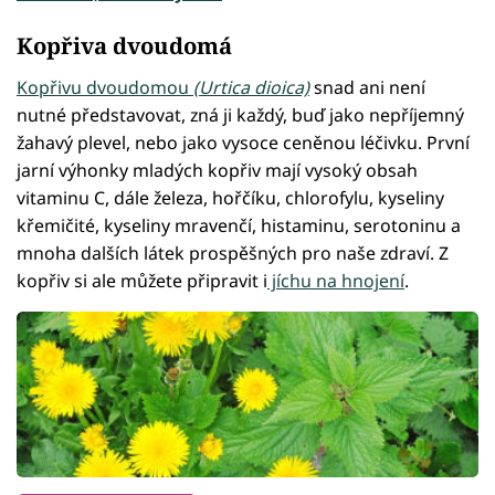
Kopřiva dvoudomá
Kopřivu dvoudomou
(Urtica dioica)
snad ani není
nutné představovat, zná ji každý, buď jako nepříjemný
žahavý plevel, nebo jako vysoce ceněnou léčivku. První
jarní výhonky mladých kopřiv mají vysoký obsah
vitaminu C, dále železa, hořčíku, chlorofylu, kyseliny
křemičité, kyseliny mravenčí, histaminu, serotoninu a
mnoha dalších látek prospěšných pro naše zdraví. Z
kopřiv si ale můžete připravit i
jíchu na hnojení
.