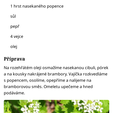
1 hrst nasekaného popence
sůl
pepř
4 vejce
olej
Příprava
Na rozehřátém oleji osmažíme nasekanou cibuli, pórek
a na kousky nakrájené brambory. Vajíčka rozkvedláme
s popencem, osolíme, opepříme a nalijeme na
bramborovou směs. Omeletu upečeme a hned
podáváme.