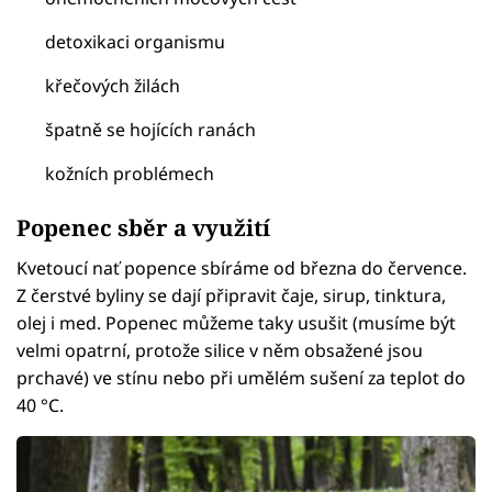
detoxikaci organismu
křečových žilách
špatně se hojících ranách
kožních problémech
Popenec sběr a využití
Kvetoucí nať popence sbíráme od března do července.
Z čerstvé byliny se dají připravit čaje, sirup, tinktura,
olej i med. Popenec můžeme taky usušit (musíme být
velmi opatrní, protože silice v něm obsažené jsou
prchavé) ve stínu nebo při umělém sušení za teplot do
40 °C.