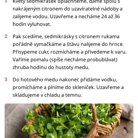
Květy sedmikrásek opláchneme, dáme spolu s
nakrájeným citronem do uzavíratelné nádoby a
zalijeme vodou. Uzavřeme a necháme 24 až 36
hodin vyluhovat.
Pak scedíme, sedmikrásky s citronem rukama
pořádně vymačkáme a šťávu nalijeme do hrnce.
Přisypeme cukr, rozmícháme a přivedeme k varu.
Vaříme pomalu (spíše necháme probublávat)
zhruba hodinu do hustoty medu.
Do hotového medu nakonec přidáme vodku,
promícháme a plníme do skleniček. Uzavřeme a
skladujeme v chladu a temnu.