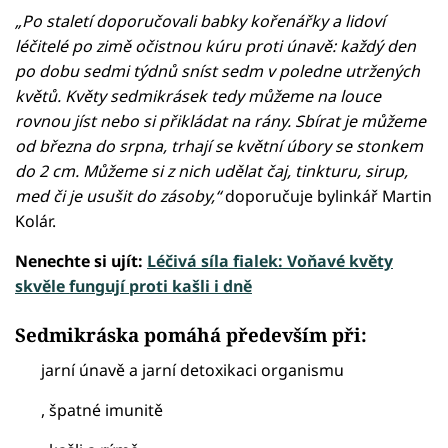
„Po staletí doporučovali babky kořenářky a lidoví
léčitelé po zimě očistnou kúru proti únavě: každý den
po dobu sedmi týdnů sníst sedm v poledne utržených
květů. Květy sedmikrásek tedy můžeme na louce
rovnou jíst nebo si přikládat na rány. Sbírat je můžeme
od března do srpna, trhají se květní úbory se stonkem
do 2 cm. Můžeme si z nich udělat čaj, tinkturu, sirup,
med či je usušit do zásoby,“
doporučuje bylinkář Martin
Kolár.
Nenechte si ujít:
Léčivá síla fialek: Voňavé květy
skvěle fungují proti kašli i dně
Sedmikráska pomáhá především při:
jarní únavě a jarní detoxikaci organismu
, špatné imunitě