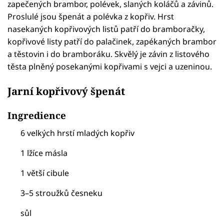
zapečených brambor, polévek, slaných koláčů a závinů.
Proslulé jsou špenát a polévka z kopřiv. Hrst
nasekaných kopřivových listů patří do bramboračky,
kopřivové listy patří do palačinek, zapékaných brambor
a těstovin i do bramboráku. Skvělý je závin z listového
těsta plněný posekanými kopřivami s vejci a uzeninou.
Jarní kopřivový špenát
Ingredience
6 velkých hrstí mladých kopřiv
1 lžíce másla
1 větší cibule
3–5 stroužků česneku
sůl