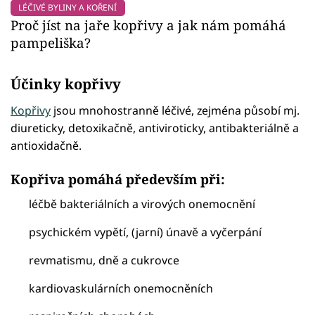
LÉČIVÉ BYLINY A KOŘENÍ
Proč jíst na jaře kopřivy a jak nám pomáhá
pampeliška?
Účinky kopřivy
Kopřivy
jsou mnohostranně léčivé, zejména působí mj.
diureticky, detoxikačně, antiviroticky, antibakteriálně a
antioxidačně.
Kopřiva pomáhá především při:
léčbě bakteriálních a virových onemocnění
psychickém vypětí, (jarní) únavě a vyčerpání
revmatismu, dně a cukrovce
kardiovaskulárních onemocněních