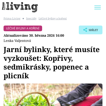
Prima Living
■
Speciály
Léčivé byliny a koření
Trendy:
JAK UŠETŘIT
POKOJOVÉ KVĚTINY
LÉČIVÉ BYLINY A KOŘENÍ
SDÍLET
BYDLENÍ SLAVNÝCH
ZAHRADA
Aktualizováno 30. března 2026 16:00
Lenka Valjentová
Jarní bylinky, které musíte
vyzkoušet: Kopřivy,
Témata
sedmikrásky, popenec a
Bydlení
plicník
Zahrada
Design