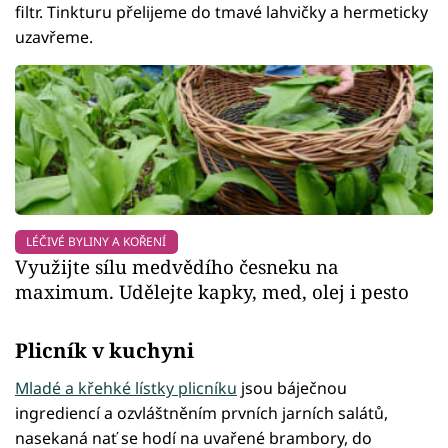
filtr. Tinkturu přelijeme do tmavé lahvičky a hermeticky
uzavřeme.
LÉČIVÉ BYLINY A KOŘENÍ
Využijte sílu medvědího česneku na
maximum. Udělejte kapky, med, olej i pesto
Plicník v kuchyni
Mladé a křehké lístky plicníku
jsou báječnou
ingrediencí a ozvláštněním prvních jarních salátů,
nasekaná nať se hodí na uvařené brambory, do