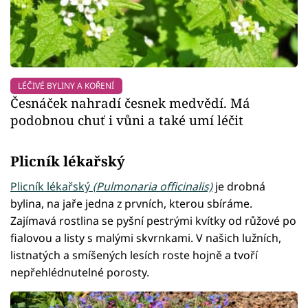
LÉČIVÉ BYLINY A KOŘENÍ
Česnáček nahradí česnek medvědí. Má
podobnou chuť i vůni a také umí léčit
Plicník lékařský
Plicník lékařský
(Pulmonaria officinalis)
je drobná
bylina, na jaře jedna z prvních, kterou sbíráme.
Zajímavá rostlina se pyšní pestrými kvítky od růžové po
fialovou a listy s malými skvrnkami. V našich lužních,
listnatých a smíšených lesích roste hojně a tvoří
nepřehlédnutelné porosty.