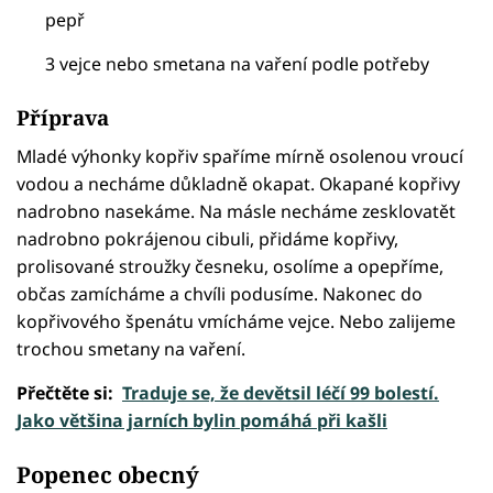
pepř
3 vejce nebo smetana na vaření podle potřeby
Příprava
Mladé výhonky kopřiv spaříme mírně osolenou vroucí
vodou a necháme důkladně okapat. Okapané kopřivy
nadrobno nasekáme. Na másle necháme zesklovatět
nadrobno pokrájenou cibuli, přidáme kopřivy,
prolisované stroužky česneku, osolíme a opepříme,
občas zamícháme a chvíli podusíme. Nakonec do
kopřivového špenátu vmícháme vejce. Nebo zalijeme
trochou smetany na vaření.
Přečtěte si:
Traduje se, že devětsil léčí 99 bolestí.
Jako většina jarních bylin pomáhá při kašli
Popenec obecný