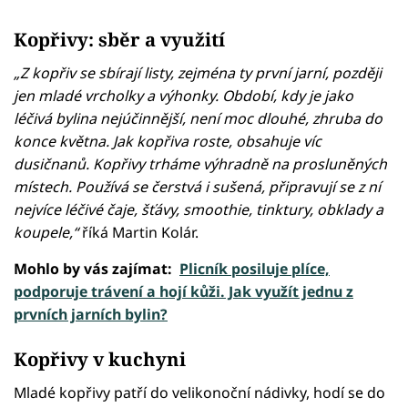
Kopřivy: sběr a využití
„Z kopřiv se sbírají listy, zejména ty první jarní, později
jen mladé vrcholky a výhonky. Období, kdy je jako
léčivá bylina nejúčinnější, není moc dlouhé, zhruba do
konce května. Jak kopřiva roste, obsahuje víc
dusičnanů. Kopřivy trháme výhradně na prosluněných
místech. Používá se čerstvá i sušená, připravují se z ní
nejvíce léčivé čaje, šťávy, smoothie, tinktury, obklady a
koupele,“
říká Martin Kolár.
Mohlo by vás zajímat:
Plicník posiluje plíce,
podporuje trávení a hojí kůži. Jak využít jednu z
prvních jarních bylin?
Kopřivy v kuchyni
Mladé kopřivy patří do velikonoční nádivky, hodí se do