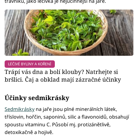
trávníku, jako léčivka je nejúčinnější na jaře.
LÉČIVÉ BYLINY A KOŘENÍ
Trápí vás dna a bolí klouby? Natrhejte si
bršlici. Čaj a obklad mají zázračné účinky
Účinky sedmikrásky
Sedmikrásky
na jaře jsou plné minerálních látek,
tříslovin, hořčin, saponinů, silic a flavonoidů, obsahují
spoustu vitaminu C. Působí mj. protizánětlivě,
detoxikačně a hojivě.