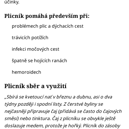
účinky.
Plicník pomáhá především při:
problémech plic a dýchacích cest
trávicích potížích
infekci močových cest
špatně se hojících ranách
hemoroidech
Plicník sběr a využití
„Sbírá se kvetoucí nať v březnu a dubnu, asi o dva
týdny později i spodní listy. Z čerstvé byliny se
nejčasněji připravuje čaj (přidává se často do čajových
směsí) nebo tinktura. Čaj z plicníku se obvykle ještě
doslazuje medem, protože je hořký. Plicník do zásoby