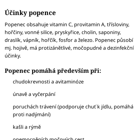
Účinky popence
Popenec obsahuje vitamin C, provitamin A, třísloviny,
hořčiny, vonné silice, pryskyřice, cholin, saponiny,
draslík, vápník, hořčík, fosfor a železo. Popenec působí
mj. hojivě, má protizánětlivé, močopudné a dezinfekční
účinky.
Popenec pomáhá především při:
chudokrevnosti a avitaminóze
únavě a vyčerpání
poruchách trávení (podporuje chuť k jídlu, pomáhá
proti nadýmání)
kašli a rýmě
onemocněních močových cest