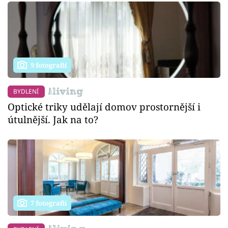
9 fotografií
BYDLENÍ
Optické triky udělají domov prostornější i
útulnější. Jak na to?
7 fotografií