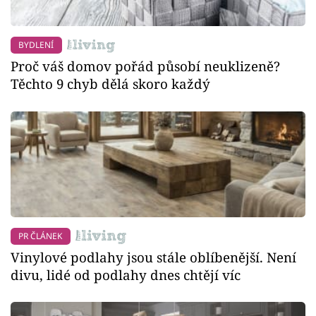
BYDLENÍ
Proč váš domov pořád působí neuklizeně?
Těchto 9 chyb dělá skoro každý
PR ČLÁNEK
Vinylové podlahy jsou stále oblíbenější. Není
divu, lidé od podlahy dnes chtějí víc