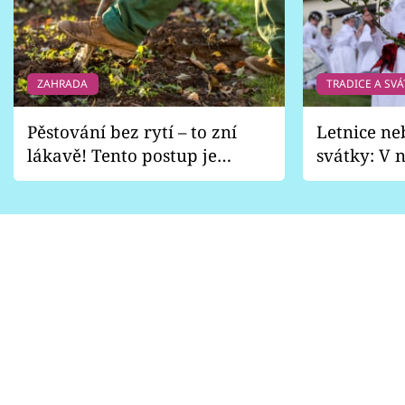
ZAHRADA
TRADICE A SVÁ
Pěstování bez rytí – to zní
Letnice ne
lákavě! Tento postup je
svátky: V n
vhodný jen pro některé
pondělí z
zahrady