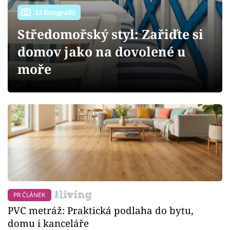
Sledujte prima+
13 fotografií
Středomořský styl: Zařiďte si
Přihlášení
domov jako na dovolené u
moře
Sledujte nás
PR ČLÁNEK
PVC metráž: Praktická podlaha do bytu,
domu i kanceláře