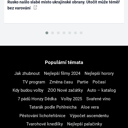
Rusko našlo slabé místo ukrajinské obrany. Útočit může téměř
bez varování
Populární témata
Jak zhubnout
Nejlepší filmy 2024
Nejlepší horory
TV program
Změna času
Partie
Počasí
Kdy budou volby
ZOO Nové začátky
Auto – katalog
7 pádů Honzy Dědka
Volby 2025
Svařené víno
Tatarák podle Pohlreicha
Aloe vera
Pěstování lichořeřišnice
Výpočet ascendentu
Tvarohové knedlíky
Nejlepší palačinky