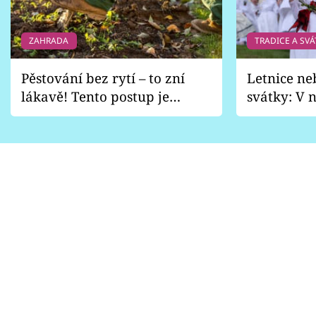
ZAHRADA
TRADICE A SVÁ
Pěstování bez rytí – to zní
Letnice ne
lákavě! Tento postup je
svátky: V n
vhodný jen pro některé
pondělí z
zahrady