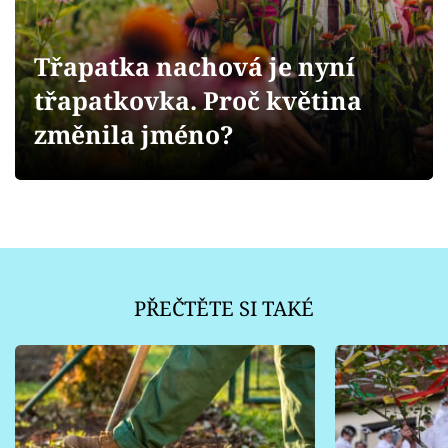
Sledujte prima+
Třapatka nachová je nyní
Přihlášení
třapatkovka. Proč květina
změnila jméno?
Sledujte nás
PŘEČTĚTE SI TAKÉ