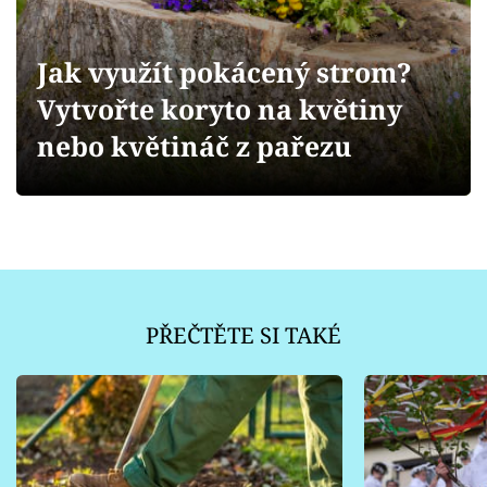
Sledujte prima+
Jak využít pokácený strom?
Přihlášení
Vytvořte koryto na květiny
nebo květináč z pařezu
Sledujte nás
PŘEČTĚTE SI TAKÉ