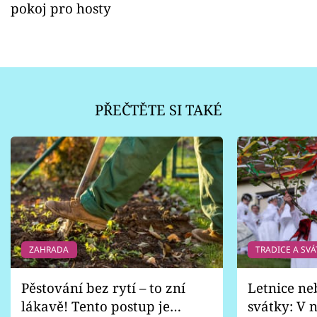
pokoj pro hosty
PŘEČTĚTE SI TAKÉ
ZAHRADA
TRADICE A SVÁ
Pěstování bez rytí – to zní
Letnice ne
lákavě! Tento postup je
svátky: V n