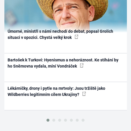
Úmorné, ministři s námi nechodí do debat, popsal Grolich
situaci v opozici. Chystá velký krok
Bartošek k Turkovi: Hyenismus a nehoráznost. Ke stíhání by
ho Sněmovna vydala, míní Vondráček
Lékárničky, drony i pytle na mrtvoly: Jsou tržiště jako
Wildberries legitimním cílem Ukrajiny?