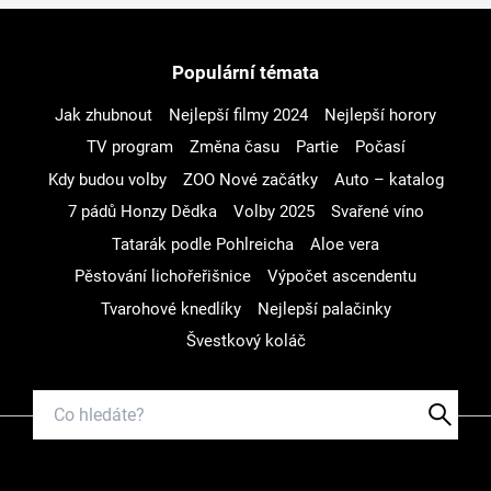
Populární témata
Jak zhubnout
Nejlepší filmy 2024
Nejlepší horory
TV program
Změna času
Partie
Počasí
Kdy budou volby
ZOO Nové začátky
Auto – katalog
7 pádů Honzy Dědka
Volby 2025
Svařené víno
Tatarák podle Pohlreicha
Aloe vera
Pěstování lichořeřišnice
Výpočet ascendentu
Tvarohové knedlíky
Nejlepší palačinky
Švestkový koláč