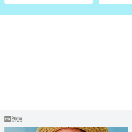
vhodný jen pro některé
pondělí z
zahrady