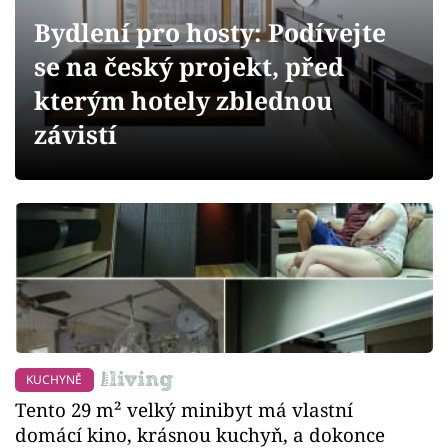
Sledujte prima+
Bydlení pro hosty: Podívejte
se na český projekt, před
Přihlášení
kterým hotely zblednou
závistí
Sledujte nás
KUCHYNĚ
Tento 29 m² velký minibyt má vlastní
domácí kino, krásnou kuchyň, a dokonce