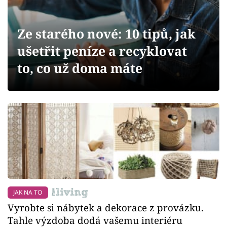
Sledujte prima+
Ze starého nové: 10 tipů, jak
Přihlášení
ušetřit peníze a recyklovat
to, co už doma máte
Sledujte nás
JAK NA TO
Vyrobte si nábytek a dekorace z provázku.
Tahle výzdoba dodá vašemu interiéru