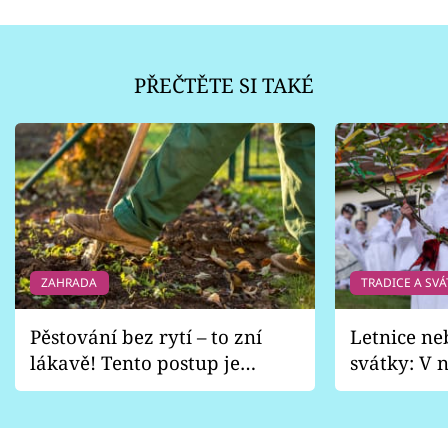
PŘEČTĚTE SI TAKÉ
ZAHRADA
TRADICE A SVÁ
Pěstování bez rytí – to zní
Letnice ne
lákavě! Tento postup je
svátky: V n
vhodný jen pro některé
pondělí z
zahrady