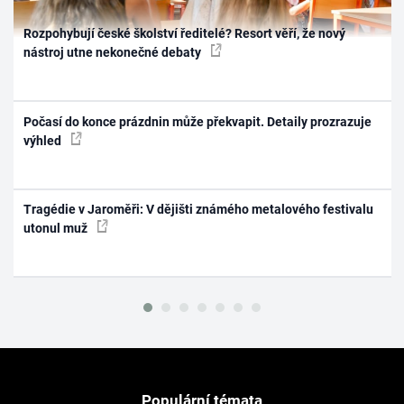
Rozpohybují české školství ředitelé? Resort věří, že nový
nástroj utne nekonečné debaty
Počasí do konce prázdnin může překvapit. Detaily prozrazuje
výhled
Tragédie v Jaroměři: V dějišti známého metalového festivalu
utonul muž
Populární témata