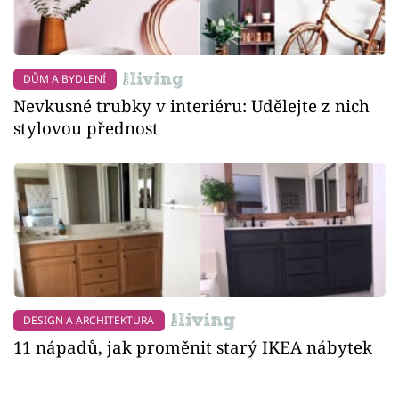
DŮM A BYDLENÍ
Nevkusné trubky v interiéru: Udělejte z nich
stylovou přednost
DESIGN A ARCHITEKTURA
11 nápadů, jak proměnit starý IKEA nábytek