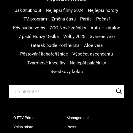
Jak zhubnout
Nejlepší filmy 2024
Nejlepší horory
TV program
Změna času
Partie
Počasí
Kdy budou volby
ZOO Nové začátky
Auto – katalog
7 pádů Honzy Dědka
Volby 2025
Svařené víno
Tatarák podle Pohlreicha
Aloe vera
Pěstování lichořeřišnice
Výpočet ascendentu
Tvarohové knedlíky
Nejlepší palačinky
Švestkový koláč
O FTV Prima
Management
Volná místa
Press