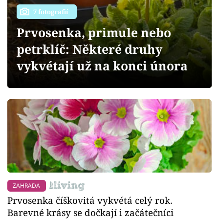
Sledujte prima+
7 fotografií
Prvosenka, primule nebo
Přihlášení
petrklíč: Některé druhy
vykvétají už na konci února
Sledujte nás
ZAHRADA
Prvosenka číškovitá vykvétá celý rok.
Barevné krásy se dočkají i začátečníci