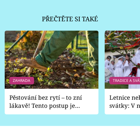
PŘEČTĚTE SI TAKÉ
ZAHRADA
TRADICE A SVÁ
Pěstování bez rytí – to zní
Letnice ne
lákavě! Tento postup je
svátky: V n
vhodný jen pro některé
pondělí z
zahrady