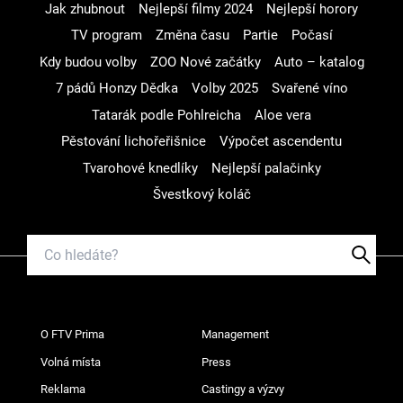
Jak zhubnout
Nejlepší filmy 2024
Nejlepší horory
TV program
Změna času
Partie
Počasí
Kdy budou volby
ZOO Nové začátky
Auto – katalog
7 pádů Honzy Dědka
Volby 2025
Svařené víno
Tatarák podle Pohlreicha
Aloe vera
Pěstování lichořeřišnice
Výpočet ascendentu
Tvarohové knedlíky
Nejlepší palačinky
Švestkový koláč
O FTV Prima
Management
Volná místa
Press
Reklama
Castingy a výzvy