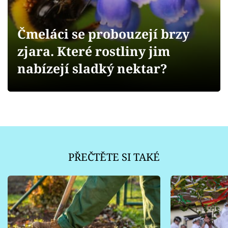
Sledujte prima+
Čmeláci se probouzejí brzy
Přihlášení
zjara. Které rostliny jim
nabízejí sladký nektar?
Sledujte nás
PŘEČTĚTE SI TAKÉ