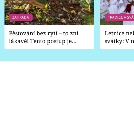
ZAHRADA
TRADICE A SVÁ
Pěstování bez rytí – to zní
Letnice ne
lákavě! Tento postup je
svátky: V n
vhodný jen pro některé
pondělí z
zahrady