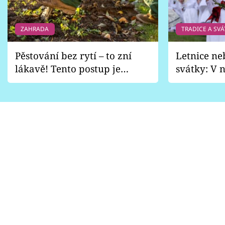
ZAHRADA
TRADICE A SVÁ
Pěstování bez rytí – to zní
Letnice ne
lákavě! Tento postup je
svátky: V n
vhodný jen pro některé
pondělí z
zahrady