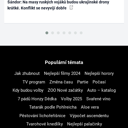
Šándor: Na masy ruských vojáků budou ukrajinské drony
krátké. Konflikt se nevyvíjí dobře
Populární témata
Jak zhubnout
Nejlepší filmy 2024
Nejlepší horory
TV program
Změna času
Partie
Počasí
Kdy budou volby
ZOO Nové začátky
Auto – katalog
7 pádů Honzy Dědka
Volby 2025
Svařené víno
Tatarák podle Pohlreicha
Aloe vera
Pěstování lichořeřišnice
Výpočet ascendentu
Tvarohové knedlíky
Nejlepší palačinky