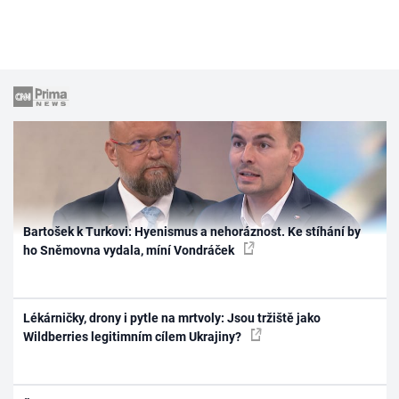
Bartošek k Turkovi: Hyenismus a nehoráznost. Ke stíhání by
ho Sněmovna vydala, míní Vondráček
Lékárničky, drony i pytle na mrtvoly: Jsou tržiště jako
Wildberries legitimním cílem Ukrajiny?