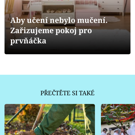
Sledujte prima+
Aby učení nebylo mučení.
Přihlášení
Zařizujeme pokoj pro
prvňáčka
Sledujte nás
PŘEČTĚTE SI TAKÉ