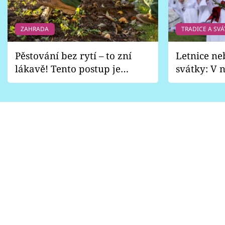
ZAHRADA
TRADICE A SVÁ
Pěstování bez rytí – to zní
Letnice ne
lákavě! Tento postup je
svátky: V n
vhodný jen pro některé
pondělí z
zahrady