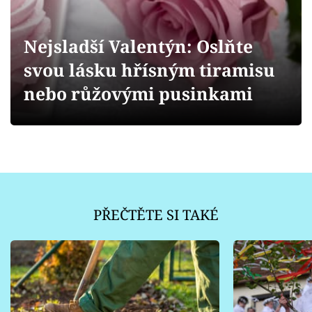
Sledujte prima+
Nejsladší Valentýn: Oslňte
Přihlášení
svou lásku hřísným tiramisu
nebo růžovými pusinkami
Sledujte nás
PŘEČTĚTE SI TAKÉ