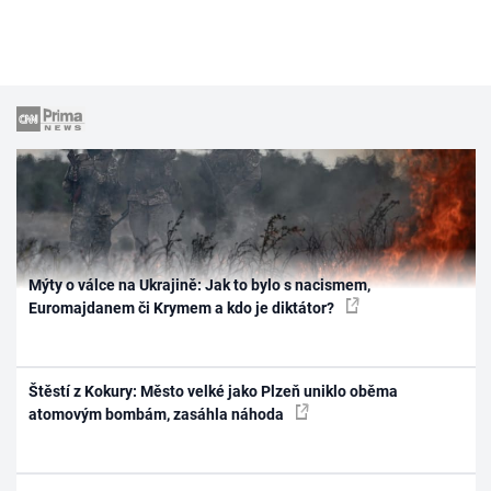
Mýty o válce na Ukrajině: Jak to bylo s nacismem,
Euromajdanem či Krymem a kdo je diktátor?
Štěstí z Kokury: Město velké jako Plzeň uniklo oběma
atomovým bombám, zasáhla náhoda