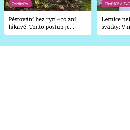
ZAHRADA
TRADICE A SVÁ
Pěstování bez rytí – to zní
Letnice ne
lákavě! Tento postup je
svátky: V n
vhodný jen pro některé
pondělí z
zahrady