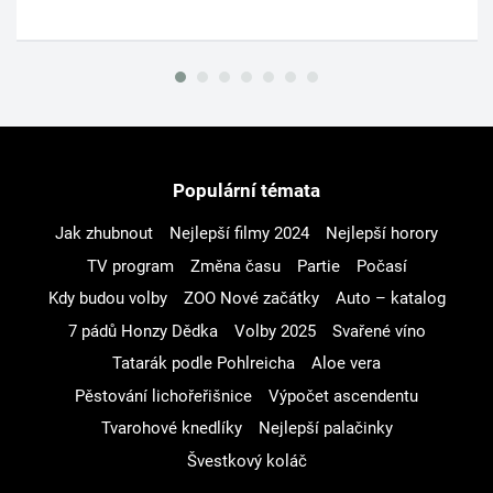
Populární témata
Jak zhubnout
Nejlepší filmy 2024
Nejlepší horory
TV program
Změna času
Partie
Počasí
Kdy budou volby
ZOO Nové začátky
Auto – katalog
7 pádů Honzy Dědka
Volby 2025
Svařené víno
Tatarák podle Pohlreicha
Aloe vera
Pěstování lichořeřišnice
Výpočet ascendentu
Tvarohové knedlíky
Nejlepší palačinky
Švestkový koláč