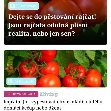
Sledujte prima+
15 fotografií
Dejte se do pěstování rajčat!
Přihlášení
Jsou rajčata odolná plísni
realita, nebo jen sen?
Sledujte nás
18 fotografií
UŽITKOVÁ ZAHRADA
Rajčata: Jak vypěstovat elixír mládí a udělat
domácí kečup nebo džem