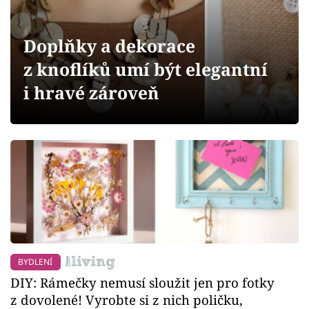
Sledujte prima+
Doplňky a dekorace
Přihlášení
z knoflíků umí být elegantní
i hravé zároveň
Sledujte nás
BYDLENÍ
DIY: Rámečky nemusí sloužit jen pro fotky
z dovolené! Vyrobte si z nich poličku,