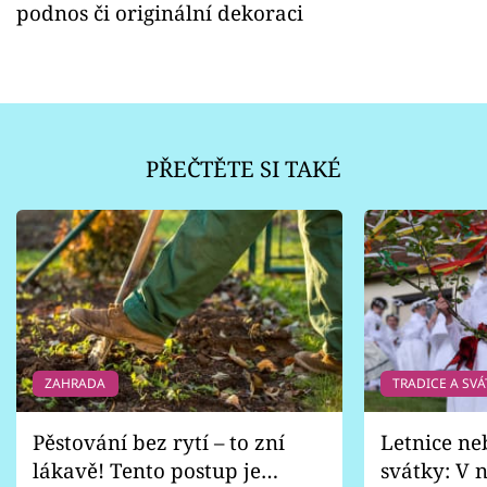
podnos či originální dekoraci
PŘEČTĚTE SI TAKÉ
ZAHRADA
TRADICE A SVÁ
Pěstování bez rytí – to zní
Letnice ne
lákavě! Tento postup je
svátky: V n