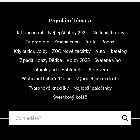
Populární témata
Jak zhubnout
Nejlepší filmy 2024
Nejlepší horory
TV program
Změna času
Partie
Počasí
Kdy budou volby
ZOO Nové začátky
Auto – katalog
7 pádů Honzy Dědka
Volby 2025
Svařené víno
Tatarák podle Pohlreicha
Aloe vera
Pěstování lichořeřišnice
Výpočet ascendentu
Tvarohové knedlíky
Nejlepší palačinky
Švestkový koláč