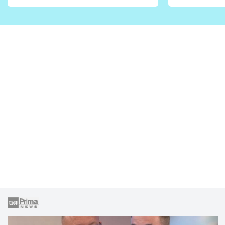
vhodný jen pro některé
pondělí z
zahrady