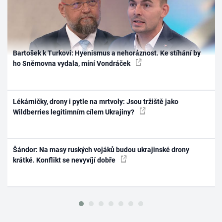
Bartošek k Turkovi: Hyenismus a nehoráznost. Ke stíhání by
ho Sněmovna vydala, míní Vondráček
Lékárničky, drony i pytle na mrtvoly: Jsou tržiště jako
Wildberries legitimním cílem Ukrajiny?
Šándor: Na masy ruských vojáků budou ukrajinské drony
krátké. Konflikt se nevyvíjí dobře