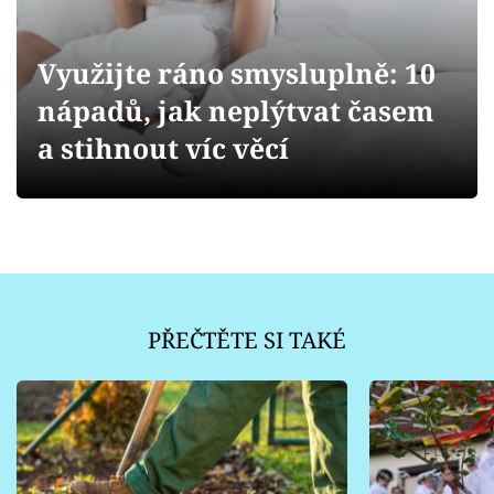
Sledujte prima+
Využijte ráno smysluplně: 10
Přihlášení
nápadů, jak neplýtvat časem
a stihnout víc věcí
Sledujte nás
PŘEČTĚTE SI TAKÉ