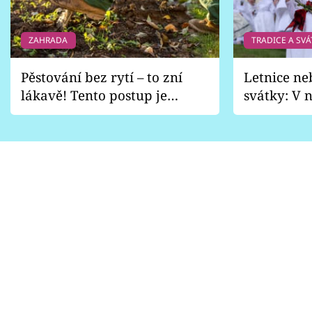
ZAHRADA
TRADICE A SVÁ
Pěstování bez rytí – to zní
Letnice ne
lákavě! Tento postup je
svátky: V n
vhodný jen pro některé
pondělí z
zahrady