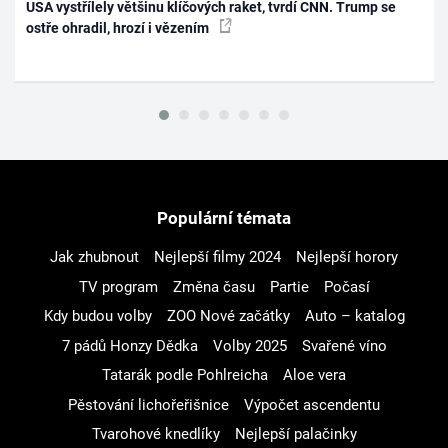
USA vystřílely většinu klíčových raket, tvrdí CNN. Trump se
ostře ohradil, hrozí i vězením
Populární témata
Jak zhubnout
Nejlepší filmy 2024
Nejlepší horory
TV program
Změna času
Partie
Počasí
Kdy budou volby
ZOO Nové začátky
Auto – katalog
7 pádů Honzy Dědka
Volby 2025
Svařené víno
Tatarák podle Pohlreicha
Aloe vera
Pěstování lichořeřišnice
Výpočet ascendentu
Tvarohové knedlíky
Nejlepší palačinky