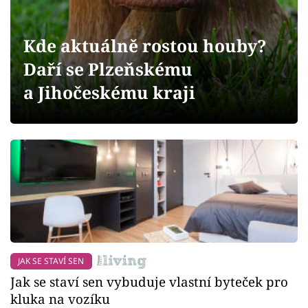
Sledujte prima+
Kde aktuálně rostou houby?
Přihlášení
Daří se Plzeňskému
a Jihočeskému kraji
Sledujte nás
JAK SE STAVÍ SEN
Jak se staví sen vybuduje vlastní byteček pro
kluka na vozíku