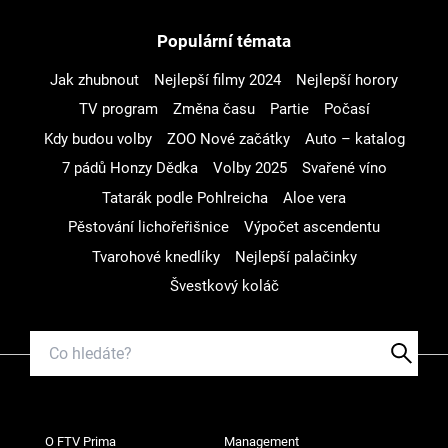
Populární témata
Jak zhubnout
Nejlepší filmy 2024
Nejlepší horory
TV program
Změna času
Partie
Počasí
Kdy budou volby
ZOO Nové začátky
Auto – katalog
7 pádů Honzy Dědka
Volby 2025
Svařené víno
Tatarák podle Pohlreicha
Aloe vera
Pěstování lichořeřišnice
Výpočet ascendentu
Tvarohové knedlíky
Nejlepší palačinky
Švestkový koláč
O FTV Prima
Management