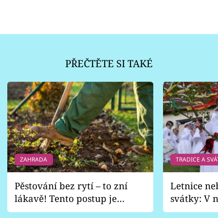
PŘEČTĚTE SI TAKÉ
ZAHRADA
TRADICE A SVÁ
Pěstování bez rytí – to zní
Letnice ne
lákavě! Tento postup je
svátky: V n
vhodný jen pro některé
pondělí z