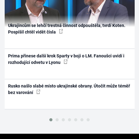
Ukrajincům se lehčí trestná činnost odpouštěla, tvrdí Koten.
Pospíšil chtěl vidět čísla
Prima přinese další krok Sparty v boji o LM. Fanoušci uvidí i
rozhodující odvetu v Lyonu
Rusko našlo slabé místo ukrajinské obrany. Útočit může téměř
bez varování