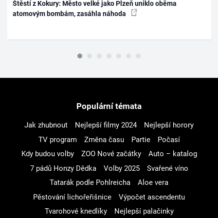
Štěstí z Kokury: Město velké jako Plzeň uniklo oběma
atomovým bombám, zasáhla náhoda
Populární témata
Jak zhubnout
Nejlepší filmy 2024
Nejlepší horory
TV program
Změna času
Partie
Počasí
Kdy budou volby
ZOO Nové začátky
Auto – katalog
7 pádů Honzy Dědka
Volby 2025
Svařené víno
Tatarák podle Pohlreicha
Aloe vera
Pěstování lichořeřišnice
Výpočet ascendentu
Tvarohové knedlíky
Nejlepší palačinky