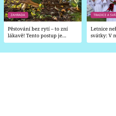
ZAHRADA
TRADICE A SVÁ
Pěstování bez rytí – to zní
Letnice ne
lákavě! Tento postup je
svátky: V n
vhodný jen pro některé
pondělí z
zahrady