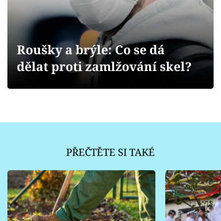
Sledujte prima+
Přihlášení
Roušky a brýle: Co se dá
dělat proti zamlžování skel?
Sledujte nás
PŘEČTĚTE SI TAKÉ