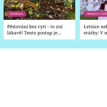
ZAHRADA
TRADICE A SVÁ
Pěstování bez rytí – to zní
Letnice ne
lákavě! Tento postup je
svátky: V n
vhodný jen pro některé
pondělí z
zahrady