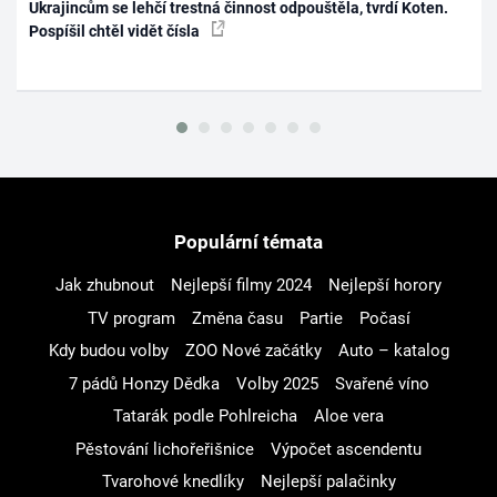
Ukrajincům se lehčí trestná činnost odpouštěla, tvrdí Koten.
Pospíšil chtěl vidět čísla
Populární témata
Jak zhubnout
Nejlepší filmy 2024
Nejlepší horory
TV program
Změna času
Partie
Počasí
Kdy budou volby
ZOO Nové začátky
Auto – katalog
7 pádů Honzy Dědka
Volby 2025
Svařené víno
Tatarák podle Pohlreicha
Aloe vera
Pěstování lichořeřišnice
Výpočet ascendentu
Tvarohové knedlíky
Nejlepší palačinky