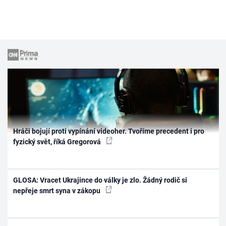
Hráči bojují proti vypínání videoher. Tvoříme precedent i pro
fyzický svět, říká Gregorová
GLOSA: Vracet Ukrajince do války je zlo. Žádný rodič si
nepřeje smrt syna v zákopu