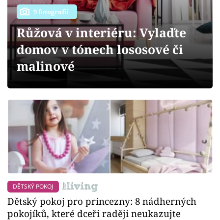
Sledujte prima+
9 fotografií
Růžová v interiéru: Vylaďte
Přihlášení
domov v tónech lososové či
malinové
Sledujte nás
DĚTSKÝ POKOJ
Dětský pokoj pro princezny: 8 nádherných
pokojíků, které dceři raději neukazujte