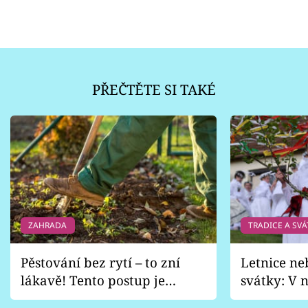
PŘEČTĚTE SI TAKÉ
ZAHRADA
TRADICE A SVÁ
Pěstování bez rytí – to zní
Letnice ne
lákavě! Tento postup je
svátky: V n
vhodný jen pro některé
pondělí z