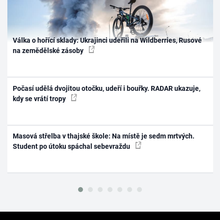
Válka o hořící sklady: Ukrajinci udeřili na Wildberries, Rusové
na zemědělské zásoby
Počasí udělá dvojitou otočku, udeří i bouřky. RADAR ukazuje,
kdy se vrátí tropy
Masová střelba v thajské škole: Na místě je sedm mrtvých.
Student po útoku spáchal sebevraždu