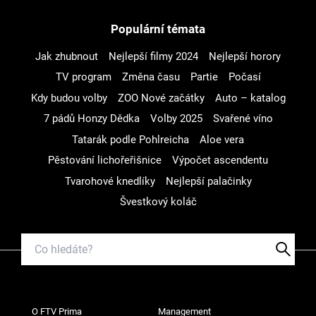
Populární témata
Jak zhubnout
Nejlepší filmy 2024
Nejlepší horory
TV program
Změna času
Partie
Počasí
Kdy budou volby
ZOO Nové začátky
Auto – katalog
7 pádů Honzy Dědka
Volby 2025
Svařené víno
Tatarák podle Pohlreicha
Aloe vera
Pěstování lichořeřišnice
Výpočet ascendentu
Tvarohové knedlíky
Nejlepší palačinky
Švestkový koláč
O FTV Prima
Management