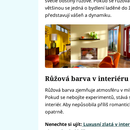
světlé odstíny růžové. Pokud se růžová
většinou se jedná o bydlení laděné do ž
představují vášeň a dynamiku.
Růžová barva v interiéru
Růžová barva zjemňuje atmosféru v mí
Pokud se nebojíte experimentů, stává 
interiér. Aby nepůsobila příliš romanti
opatrně.
Nenechte si ujít:
Luxusní zlatá v inte