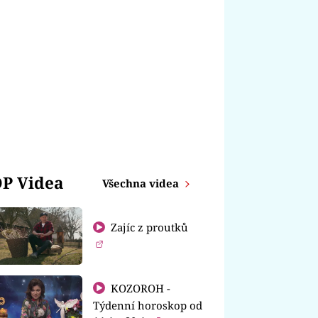
P Videa
Všechna videa
Zajíc z proutků
KOZOROH -
Týdenní horoskop od