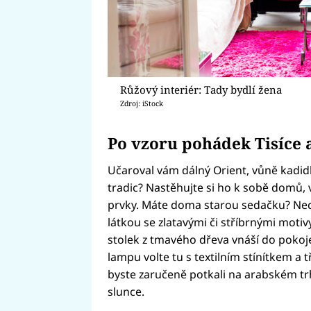
Růžový interiér: Tady bydlí žena
Zdroj: iStock
Po vzoru pohádek Tisíce 
Učaroval vám dálný Orient, vůně kadidl
tradic? Nastěhujte si ho k sobě domů, vy
prvky. Máte doma starou sedačku? Nech
látkou se zlatavými či stříbrnými motiv
stolek z tmavého dřeva vnáší do pokoje
lampu volte tu s textilním stínítkem a tř
byste zaručeně potkali na arabském tr
slunce.