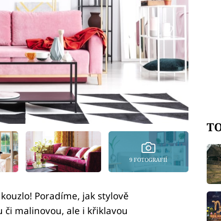
TO
9 FOTOGRAFIÍ
kouzlo! Poradíme, jak stylově
či malinovou, ale i křiklavou