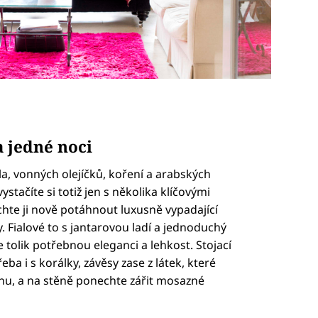
a jedné noci
a, vonných olejíčků, koření a arabských
stačíte si totiž jen s několika klíčovými
te ji nově potáhnout luxusně vypadající
y. Fialové to s jantarovou ladí a jednoduchý
 tolik potřebnou eleganci a lehkost. Stojací
eba i s korálky, závěsy zase z látek, které
hu, a na stěně ponechte zářit mosazné