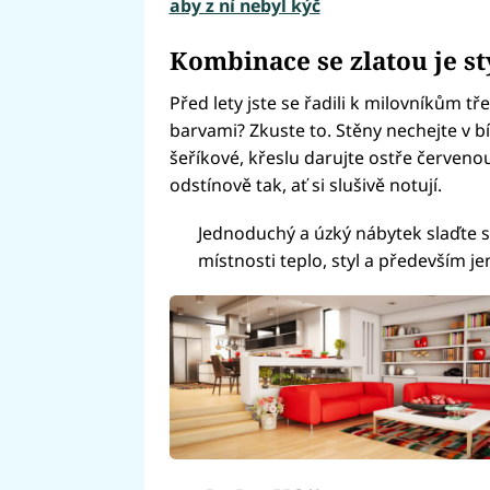
aby z ní nebyl kýč
Kombinace se zlatou je st
Před lety jste se řadili k milovníkům tř
barvami? Zkuste to. Stěny nechejte v 
šeříkové, křeslu darujte ostře červen
odstínově tak, ať si slušivě notují.
Jednoduchý a úzký nábytek slaďte s
místnosti teplo, styl a především 