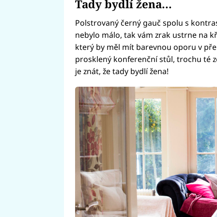
Tady bydlí žena...
Polstrovaný černý gauč spolu s kontra
nebylo málo, tak vám zrak ustrne na k
který by měl mít barevnou oporu v pře
prosklený konferenční stůl, trochu té ze
je znát, že tady bydlí žena!