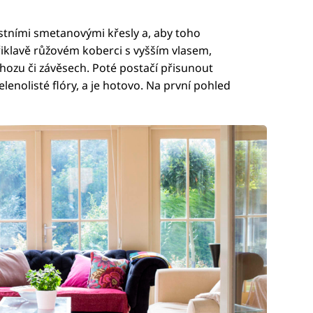
stními smetanovými křesly a, aby toho
řiklavě růžovém koberci s vyšším vlasem,
hozu či závěsech. Poté postačí přisunout
lenolisté flóry, a je hotovo. Na první pohled