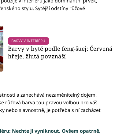
 použije v interiéru jako dominantní prvek,
enského stylu. Sytější odstíny růžové
BARVY V INTERIÉRU
Barvy v bytě podle feng-šuej: Červená
hřeje, žlutá povznáší
stnosti a zanechává nezaměnitelný dojem.
se růžová barva tou pravou volbou pro váš
cky nebo slavnostně, je potřeba s ní zacházet
riéru: Nechte ji vyniknout. Ovšem opatrně,