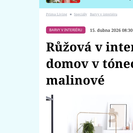
požáru
Prima Living
■
Speciály
Barvy v interiéru
15. dubna 2026 08:30
BARVY V INTERIÉRU
Růžová v inte
domov v tónec
malinové