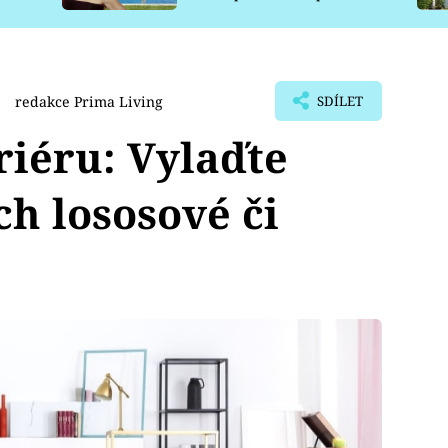
pro psy
redakce Prima Living
SDÍLET
riéru: Vylaďte
h lososové či