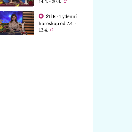
14.4. - 20.4.
ŠTÍR - Týdenní
horoskop od 7.4. -
13.4.