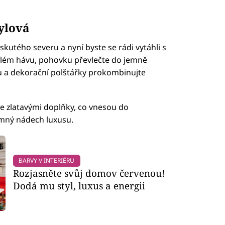
ylová
eskutého severu a nyní byste se rádi vytáhli s
bílém hávu, pohovku převlečte do jemně
ou a dekorační polštářky prokombinujte
e zlatavými doplňky, co vnesou do
jemný nádech luxusu.
BARVY V INTERIÉRU
Rozjasněte svůj domov červenou!
Dodá mu styl, luxus a energii