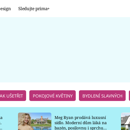
esign
Sledujte prima+
Design
TRENDY
JAK NA TO
PROMĚNY
NAŠE TIPY
JAK UŠETŘIT
POKOJOVÉ KVĚTINY
BYDLENÍ SLAVNÝCH
la
Meg Ryan prodává luxusní
.
sídlo. Moderní dům láká na
o
bazén, posilovnu i sprchu