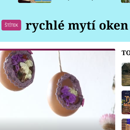
pro psy
rychlé mytí oken
ŠTÍTEK
TO