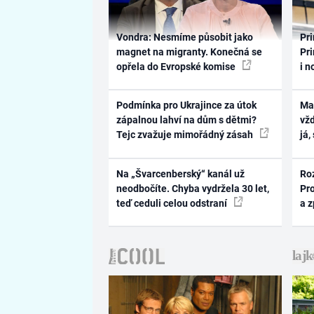
Vondra: Nesmíme působit jako
Pri
magnet na migranty. Konečná se
Pri
opřela do Evropské komise
i n
Podmínka pro Ukrajince za útok
Ma
zápalnou lahví na dům s dětmi?
vž
Tejc zvažuje mimořádný zásah
já,
Na „Švarcenberský“ kanál už
Ro
neodbočíte. Chyba vydržela 30 let,
Pr
teď ceduli celou odstraní
a 