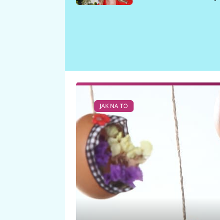
požáru
JAK NA TO