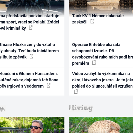
ma představila podzim: startuje
Tank KV-1 Němce dokonale
ma sport, vrací se Polabí, Zrádci
zaskočil
ové kriminálky
thiase Hložka ženy do vztahu
Operace Entebbe ukázala
dy uhnaly: Teď budu iniciátorem
schopnosti Izraele. Při
 slibuje zpěvák
osvobozování rukojmích padl br
premiéra
zloučení s Glenem Hansardem:
Video zachytilo výzkumníka na
outěná rakev, dojemná řeč Bona
okraji lávového jezera. Je to jak
zpěv Irglové s Vedderem
pohled do Slunce, hlásil vzruše