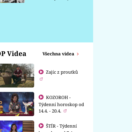
chátrá
P Videa
Všechna videa
Zajíc z proutků
KOZOROH -
Týdenní horoskop od
14.4. - 20.4.
ŠTÍR - Týdenní