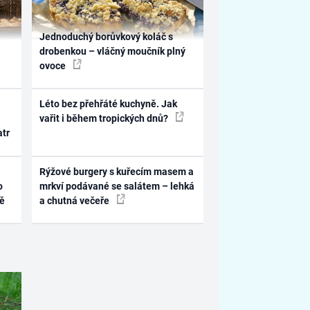
Jednoduchý borůvkový koláč s
drobenkou – vláčný moučník plný
ovoce
Léto bez přehřáté kuchyně. Jak
vařit i během tropických dnů?
atr
Rýžové burgery s kuřecím masem a
o
mrkví podávané se salátem – lehká
ně
a chutná večeře