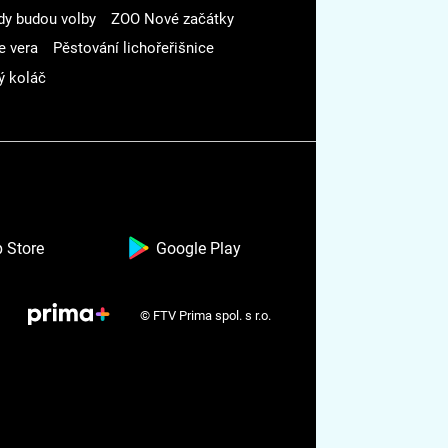
dy budou volby
ZOO Nové začátky
e vera
Pěstování lichořeřišnice
ý koláč
 Store
Google Play
© FTV Prima spol. s r.o.