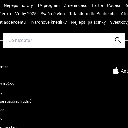
Nejlepší horory
TV program
Změna času
Partie
Počasí
K
Dědka
Volby 2025
Svařené víno
Tatarák podle Pohlreicha
Alo
t ascendentu
Tvarohové knedlíky
Nejlepší palačinky
Švestkov
ement
App
y a výzvy
ty
vání osobních údajů
ěda
ce
ení soukromí