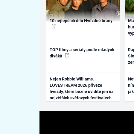
10 nejlepších dílů Hvězdné brány
Ma
hum
vy
TOP filmy a seriály podle mladých
Rap
diváků
Slo
ze
Nejen Robbie Williams.
No
LOVESTREAM 2026 přiveze
ním
hvězdy, které běžně uvidíte jen na
ja
největších světových festivalech