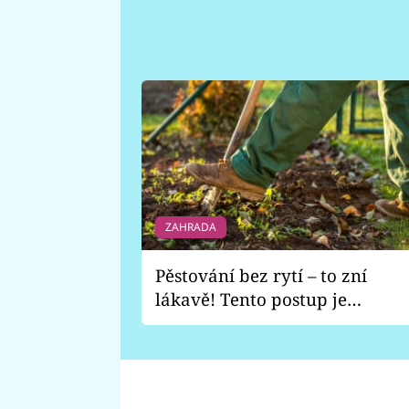
ZAHRADA
Pěstování bez rytí – to zní
lákavě! Tento postup je
vhodný jen pro některé
zahrady