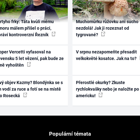
rtyho frky: Táta kvůli mému
Muchomůrku růžovku ani sucho
oru málem přišel o práci,
nezdolá! Jak ji rozeznat od
práví kontroverzní Řezník
tygrované?
per Vercetti vyfasoval na
V srpnu nezapomeňte přesadit
vensku 5 let vězení, pak bude ze
velkokvěté kosatce. Jak na to?
mě vyhoštěn
vý objev Kazmy? Blondýnka se s
Přerostlé okurky? Zkuste
 vodí za ruce a fotí se na místě
rychlokvašky nebo je naložte po
ko Rosecká
americku!
Populární témata