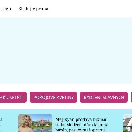
esign
Sledujte prima+
Design
TRENDY
JAK NA TO
PROMĚNY
NAŠE TIPY
JAK UŠETŘIT
POKOJOVÉ KVĚTINY
BYDLENÍ SLAVNÝCH
la
Meg Ryan prodává luxusní
.
sídlo. Moderní dům láká na
o
bazén, posilovnu i sprchu