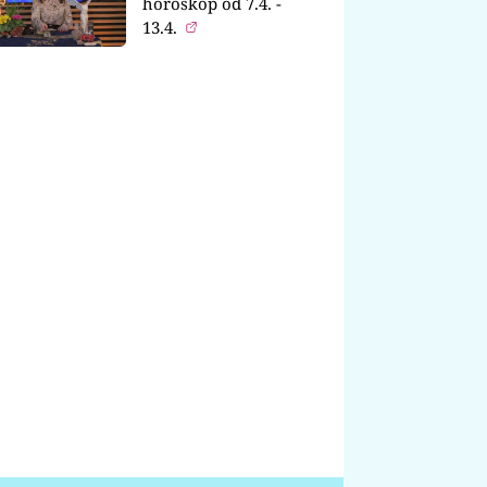
horoskop od 7.4. -
13.4.