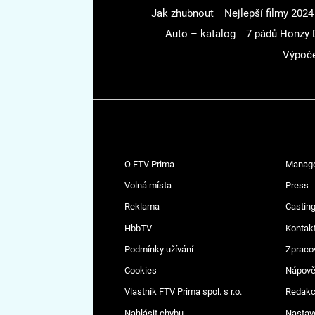
Jak zhubnout
Nejlepší filmy 2024
Auto – katalog
7 pádů Honzy 
Výpoče
O FTV Prima
Manag
Volná místa
Press
Reklama
Casting
HbbTV
Kontak
Podmínky užívání
Zpraco
Cookies
Nápov
Vlastník FTV Prima spol. s r.o.
Redak
Nahlásit chybu
Nastav