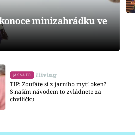
likonoce minizahrádku ve
JAK NA TO
TIP: Zoufáte si z jarního mytí oken?
S naším návodem to zvládnete za
chviličku