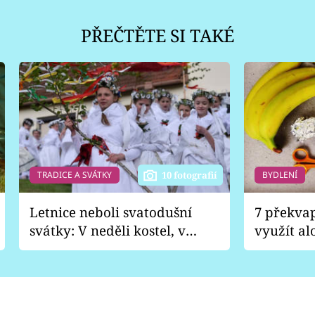
PŘEČTĚTE SI TAKÉ
TRADICE A SVÁTKY
BYDLENÍ
10 fotografií
Letnice neboli svatodušní
7 překva
svátky: V neděli kostel, v
využít al
pondělí zábava
Nabrousí
nádobí